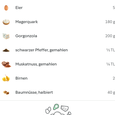
Eier
5
Magerquark
180 g
Gorgonzola
200 g
schwarzer Pfeffer, gemahlen
½ TL
Muskatnuss, gemahlen
¼ TL
Birnen
2
Baumnüsse, halbiert
40 g