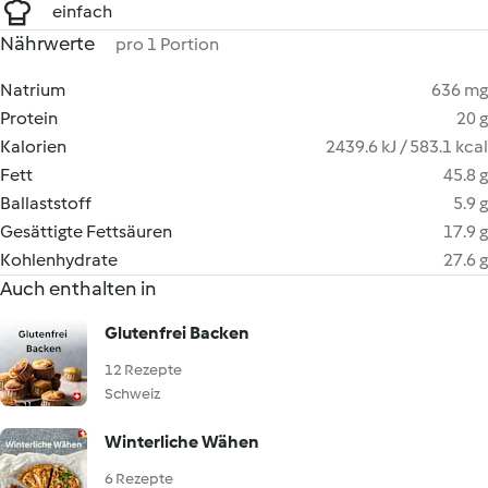
einfach
Nährwerte
pro 1 Portion
Natrium
636 mg
Protein
20 g
Kalorien
2439.6 kJ / 583.1 kcal
Fett
45.8 g
Ballaststoff
5.9 g
Gesättigte Fettsäuren
17.9 g
Kohlenhydrate
27.6 g
Auch enthalten in
Glutenfrei Backen
12 Rezepte
Schweiz
Winterliche Wähen
6 Rezepte