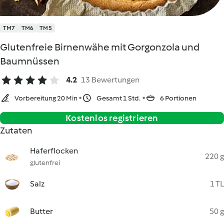
TM7
TM6
TM5
Glutenfreie Birnenwähe mit Gorgonzola und
Baumnüssen
4.2
13 Bewertungen
Vorbereitung 20 Min
Gesamt 1 Std.
6 Portionen
Kostenlos registrieren
Zutaten
Haferflocken
220 g
glutenfrei
Salz
1 TL
Butter
50 g