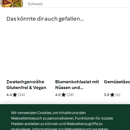
Schweiz
Das könnte dir auch gefallen...
Zwetschgenwähe
Blumenkohlsalat mit
Gemüsetäsc
Glutenfrei & Vegan
Nüssen und
Süsskartoffeln
4.4
(34)
4.0
(28)
3.8
(6)
Wir verwenden Cookies, um Inhalte und den
Webseitenbesuch zu personalisieren, Funktionen für soziale
© Copyright 2026
Medien anbieten zu können und Webseitenzugriffe zu
analysieren. Informationen zur Webseitennutzung geben