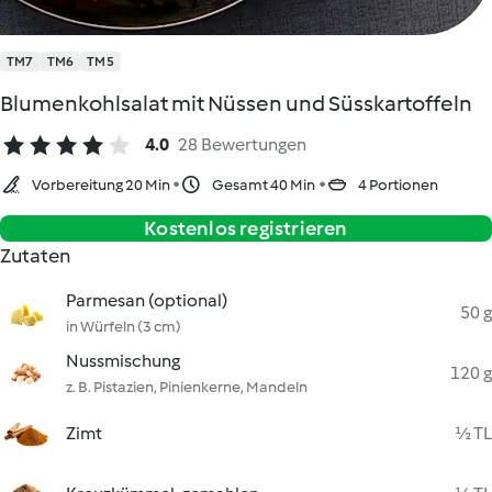
TM7
TM6
TM5
Blumenkohlsalat mit Nüssen und Süsskartoffeln
4.0
28 Bewertungen
Vorbereitung 20 Min
Gesamt 40 Min
4 Portionen
Kostenlos registrieren
Zutaten
Parmesan (optional)
50 g
in Würfeln (3 cm)
Nussmischung
120 g
z. B. Pistazien, Pinienkerne, Mandeln
Zimt
½ TL