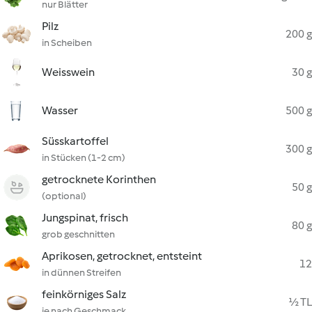
nur Blätter
Pilz
200 g
in Scheiben
Weisswein
30 g
Wasser
500 g
Süsskartoffel
300 g
in Stücken (1-2 cm)
getrocknete Korinthen
50 g
(optional)
Jungspinat, frisch
80 g
grob geschnitten
Aprikosen, getrocknet, entsteint
12
in dünnen Streifen
feinkörniges Salz
½ TL
je nach Geschmack