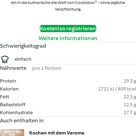
ein in die kulinarische die Welt von Cookidoo® - ohne jegliche
Verpflichtung.
Kostenlos registrieren
Weitere Informationen
Schwierigkeitsgrad
einfach
Nährwerte
pro 1 Portion
Protein
19.3 g
Kalorien
1721 kJ / 409 kcal
Fett
22.3 g
Ballaststoff
12.5 g
Kohlenhydrate
27.7 g
Auch enthalten in
Kochen mit dem Varoma