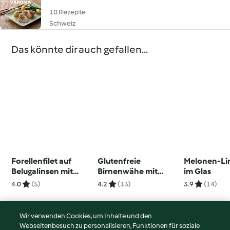
10 Rezepte
Schweiz
Das könnte dir auch gefallen...
Forellenfilet auf
Glutenfreie
Melonen-Li
Belugalinsen mit
Birnenwähe mit
im Glas
Fenchel und
Gorgonzola und
4.0
(5)
4.2
(13)
3.9
(14)
Gemüsevinaigrette
Baumnüssen
Wir verwenden Cookies, um Inhalte und den
Webseitenbesuch zu personalisieren, Funktionen für soziale