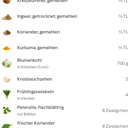
Kreuzkümmel, gemahlen
½ TL
Ingwer, getrocknet, gemahlen
½ TL
Koriander, gemahlen
½ TL
Kurkuma, gemahlen
½ TL
Blumenkohl
700 g
in Röschen (3 cm)
Knoblauchzehen
2
Frühlingszwiebeln
4
in Vierteln
Petersilie, flachblättrig
8 Zweigchen
nur Blätter
frischer Koriander
8 Zweigchen