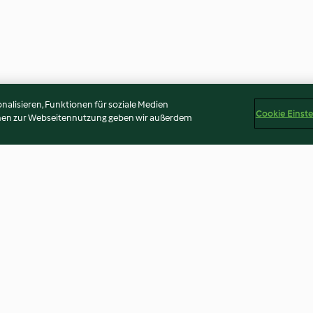
alisieren, Funktionen für soziale Medien
Cookie Einst
onen zur Webseitennutzung geben wir außerdem
pe
Mediterrane Gemüsepfanne
Gemüse vom Ble
Pilzrahmsauce
4.2
(27)
4.5
(61)