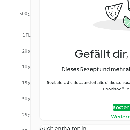
300 g
1 TL
Gefällt dir
20 g
10 g
Dieses Rezept und mehr al
15 g
Registriere dich jetzt und erhalte ein kostenlos
Cookidoo® - oh
50 g
Kostenl
25 g
Weiter
Auch enthalten in