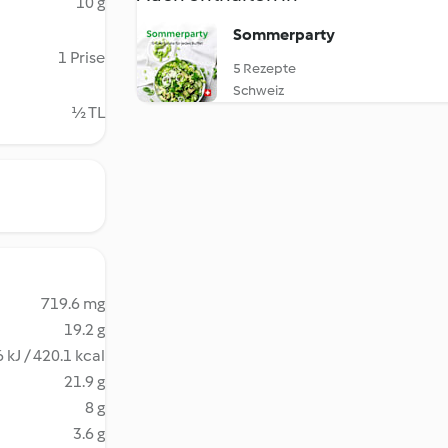
10 g
Sommerparty
1 Prise
5 Rezepte
Schweiz
½ TL
719.6 mg
19.2 g
 kJ / 420.1 kcal
21.9 g
8 g
3.6 g