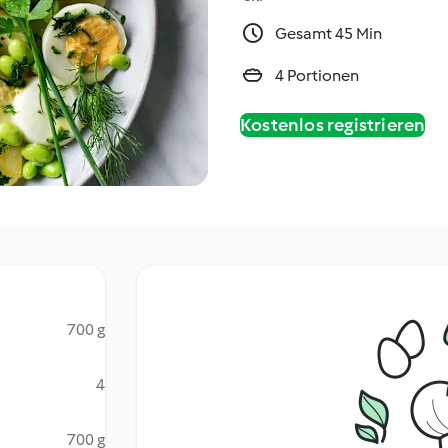
Gesamt 45 Min
4 Portionen
Kostenlos registrieren
700 g
4
700 g