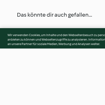
Das könnte dir auch gefallen...
Wir verwenden Cookies, um Inhalte und den Webseitenbesuch zu person
anbieten zu können und Webseitenzugriffe zu analysieren. Informati
an unsere Partner für soziale Medien, Werbung und Analysen weiter.
Low Meat Lasagne
Ungarische Pilzsup
3.9
(8)
3.5
(26)