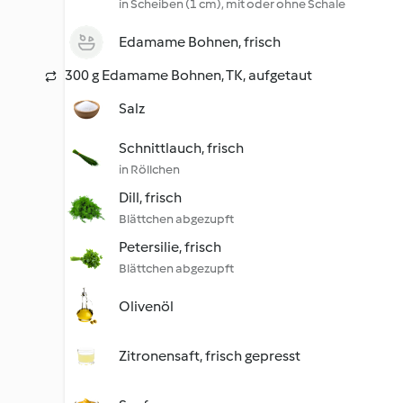
in Scheiben (1 cm), mit oder ohne Schale
Edamame Bohnen, frisch
300 g Edamame Bohnen, TK, aufgetaut
Salz
Schnittlauch, frisch
in Röllchen
Dill, frisch
Blättchen abgezupft
Petersilie, frisch
Blättchen abgezupft
Olivenöl
Zitronensaft, frisch gepresst