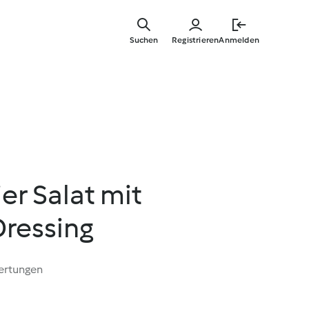
Zum
Hauptinha
Suchen
Registrieren
Anmelden
springen
er Salat mit
ressing
ertungen