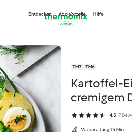
Entdecken
Abo Vorteile
Hilfe
TM7
TM6
Kartoffel-Ei
cremigem D
4.3
7 Bew
Vorbereitung 15 Min