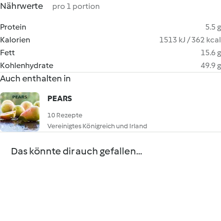
Nährwerte
pro 1 portion
Protein
5.5 g
Kalorien
1513 kJ / 362 kcal
Fett
15.6 g
Kohlenhydrate
49.9 g
Auch enthalten in
PEARS
10 Rezepte
Vereinigtes Königreich und Irland
Das könnte dir auch gefallen...