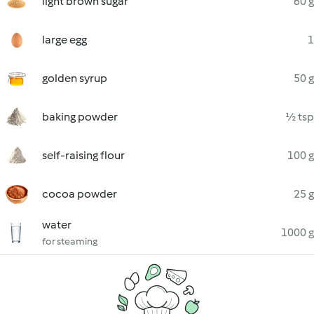
light brown sugar
60 g
large egg
1
golden syrup
50 g
baking powder
½ tsp
self-raising flour
100 g
cocoa powder
25 g
water
1000 g
for steaming