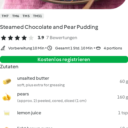
TM7
TM6
TM5
TM31
Steamed Chocolate and Pear Pudding
3.9
7 Bewertungen
Vorbereitung 10 Min
Gesamt 1 Std. 10 Min
4 portions
Kostenlos registrieren
Zutaten
unsalted butter
60 g
soft, plus extra for greasing
pears
160 g
(approx. 2) peeled, cored, diced (1 cm)
lemon juice
1 tsp