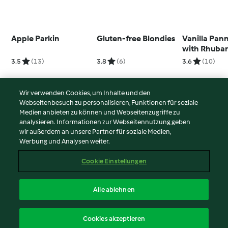
Apple Parkin
Gluten-free Blondies
Vanilla Pan
with Rhuba
Compote an
3.5
(13)
3.8
(6)
3.6
(10)
Ginger Cru
Wir verwenden Cookies, um Inhalte und den
Webseitenbesuch zu personalisieren, Funktionen für soziale
© Copyright 2026
Medien anbieten zu können und Webseitenzugriffe zu
analysieren. Informationen zur Webseitennutzung geben
Nutzungsbedingungen
wir außerdem an unsere Partner für soziale Medien,
Werbung und Analysen weiter.
Datenschutzrichtlinien
Disclaimer
Cookie Einstellungen
Impressum
Cookies
Alle ablehnen
Inhalt melden
Deutsch
Cookies akzeptieren