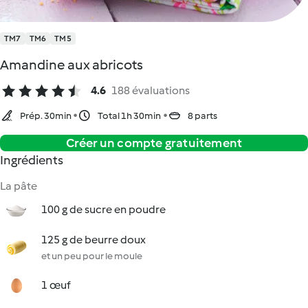
TM7
TM6
TM5
Amandine aux abricots
4.6
188 évaluations
Prép. 30min
Total 1h 30min
8 parts
Créer un compte gratuitement
Ingrédients
La pâte
100 g de sucre en poudre
125 g de beurre doux
et un peu pour le moule
1 œuf