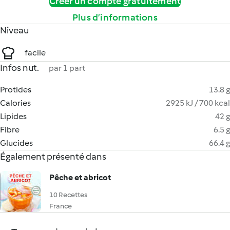
Créer un compte gratuitement
Plus d’informations
Niveau
facile
Infos nut.
par 1 part
Protides
13.8 g
Calories
2925 kJ / 700 kcal
Lipides
42 g
Fibre
6.5 g
Glucides
66.4 g
Également présenté dans
Pêche et abricot
10 Recettes
France