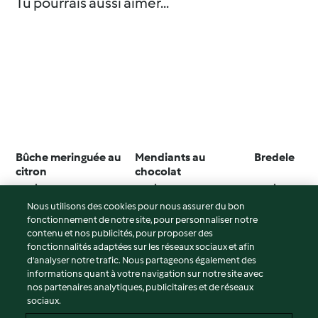
Tu pourrais aussi aimer...
Bûche meringuée au
Mendiants au
Bredele
citron
chocolat
4.1
(299)
4.8
(212)
4.3
(15)
Nous utilisons des cookies pour nous assurer du bon
fonctionnement de notre site, pour personnaliser notre
contenu et nos publicités, pour proposer des
fonctionnalités adaptées sur les réseaux sociaux et afin
© Copyright 2026
d’analyser notre trafic. Nous partageons également des
informations quant à votre navigation sur notre site avec
Conditions d'utilisation
nos partenaires analytiques, publicitaires et de réseaux
sociaux.
Politique de confidentialité