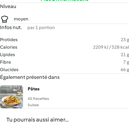
Niveau
moyen
Infos nut.
par 1 portion
Protides
23 g
Calories
2209 kJ / 528 kcal
Lipides
21 g
Fibre
7 g
Glucides
66 g
Également présenté dans
Pâtes
45 Recettes
Suisse
Tu pourrais aussi aimer...