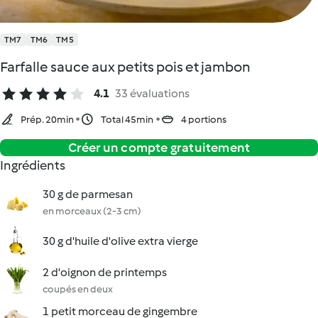
TM7
TM6
TM5
Farfalle sauce aux petits pois et jambon
4.1
33 évaluations
Prép. 20min
Total 45min
4 portions
Créer un compte gratuitement
Ingrédients
30 g de parmesan
en morceaux (2-3 cm)
30 g d'huile d'olive extra vierge
2 d'oignon de printemps
coupés en deux
1 petit morceau de gingembre