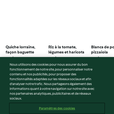
Quiche lorraine,
Riz à la tomate,
Blancs de po
façon baguette
légumes et haricots
pizzaiola
4.6
(16)
2.9
(12)
4.6
(146)
Nous utilisons des cookies pour nous assurer du bon
fonctionnement de notre site, pour personnaliser notre
contenu et nos publicités, pour proposer des
fonctionnalités adaptées sur les réseaux sociaux et afin
© Copyright 2026
d’analyser notre trafic. Nous partageons également des
informations quant à votre navigation sur notre site avec
Conditions d'utilisation
nos partenaires analytiques, publicitaires et de réseaux
sociaux.
Politique de confidentialité
Non-responsabilité
Paramètres des cookies
Mentions légales