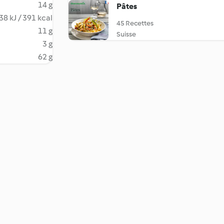
14 g
Pâtes
38 kJ / 391 kcal
45 Recettes
11 g
Suisse
3 g
62 g