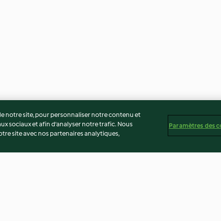
 notre site, pour personnaliser notre contenu et
ux sociaux et afin d’analyser notre trafic. Nous
Paramètres des c
re site avec nos partenaires analytiques,