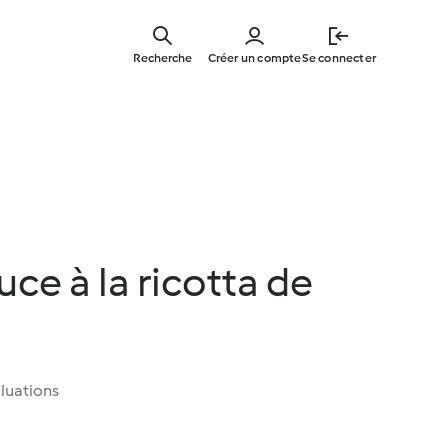
Skip
to
Recherche
Créer un compte
Se connecter
main
content
uce à la ricotta de
luations