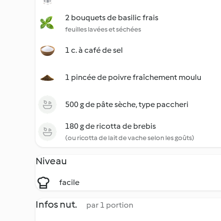
2 bouquets de basilic frais
feuilles lavées et séchées
1 c. à café de sel
1 pincée de poivre fraîchement moulu
500 g de pâte sèche, type paccheri
180 g de ricotta de brebis
(ou ricotta de lait de vache selon les goûts)
Niveau
facile
Infos nut.
par 1 portion