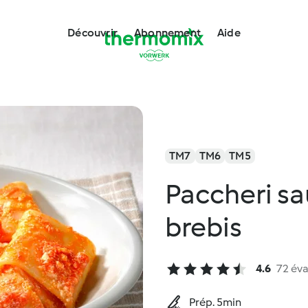
Découvrir
Abonnement
Aide
TM7
TM6
TM5
Paccheri sa
brebis
4.6
72 éva
Prép. 5min