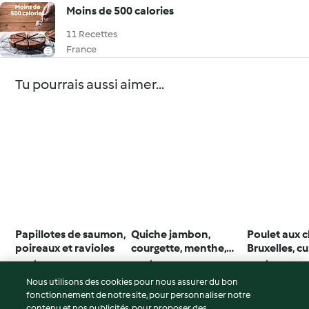
Moins de 500 calories
11 Recettes
France
Tu pourrais aussi aimer...
Papillotes de saumon,
Quiche jambon,
Poulet aux 
poireaux et ravioles
courgette, menthe,
Bruxelles, cu
ricotta
moutarde
4.1
(675)
3.9
(369)
4.4
(761)
Nous utilisons des cookies pour nous assurer du bon
fonctionnement de notre site, pour personnaliser notre
contenu et nos publicités, pour proposer des