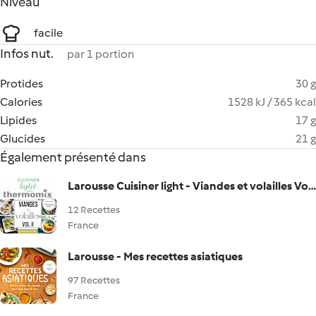
Niveau
facile
Infos nut.
par 1 portion
Protides
30 g
Calories
1528 kJ / 365 kcal
Lipides
17 g
Glucides
21 g
Également présenté dans
Larousse Cuisiner light - Viandes et volailles Vol.II
12 Recettes
France
Larousse - Mes recettes asiatiques
97 Recettes
France