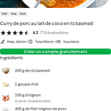
TM7
TM6
TM5
Curry de porc au lait de coco et riz basmati
4.3
774 évaluations
Prép. 20min
Total 50min
3 portions
Créer un compte gratuitement
Ingrédients
200 g de riz basmati
1 gousse d'ail
100 g d'oignon
(1 gros), coupé en deux
400 g de filet mignon de porc