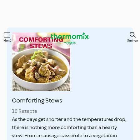
Zum
Menü
Suchen
Hauptinhalt
springen
Comforting Stews
10 Rezepte
As the days get shorter and the temperatures drop,
there is nothing more comforting than a hearty
stew. From a sausage casserole to a vegetarian