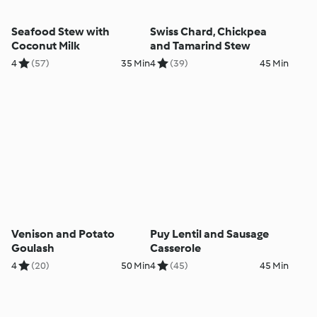
Seafood Stew with
Swiss Chard, Chickpea
Coconut Milk
and Tamarind Stew
4
(57)
35 Min
4
(39)
45 Min
Venison and Potato
Puy Lentil and Sausage
Goulash
Casserole
4
(20)
50 Min
4
(45)
45 Min