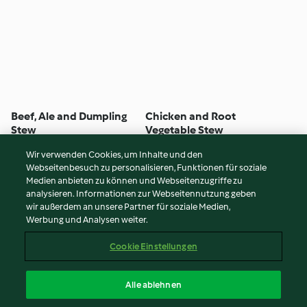
Beef, Ale and Dumpling
Chicken and Root
Stew
Vegetable Stew
4
(209)
1 Std. 55 Min
3
(52)
1 Std.
Wir verwenden Cookies, um Inhalte und den
Webseitenbesuch zu personalisieren, Funktionen für soziale
© Copyright 2026
Medien anbieten zu können und Webseitenzugriffe zu
analysieren. Informationen zur Webseitennutzung geben
Nutzungsbedingungen
wir außerdem an unsere Partner für soziale Medien,
Werbung und Analysen weiter.
Datenschutzrichtlinien
Disclaimer
Cookie Einstellungen
Impressum
Cookies
Alle ablehnen
Inhalt melden