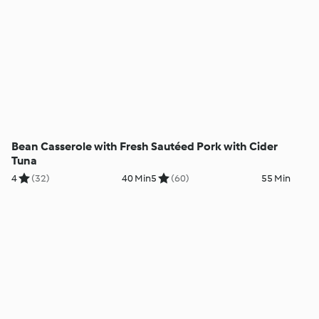
Bean Casserole with Fresh
Sautéed Pork with Cider
Tuna
4
(32)
40 Min
5
(60)
55 Min