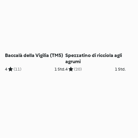
Baccalà della Vigilia (TM5)
Spezzatino di ricciola agli
agrumi
4
(11)
1 Std.
4
(20)
1 Std.