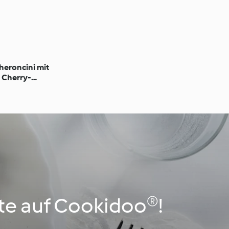
eroncini mit
 Cherry-
hte auf Cookidoo®!