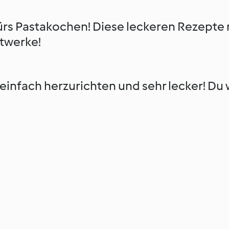
fürs Pastakochen! Diese leckeren Rezept
twerke!
nfach herzurichten und sehr lecker! Du wi