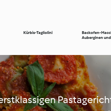
Kürbis-Tagliolini
Backofen-Macch
Auberginen und
Tomaten
rstklassigen Pastageric