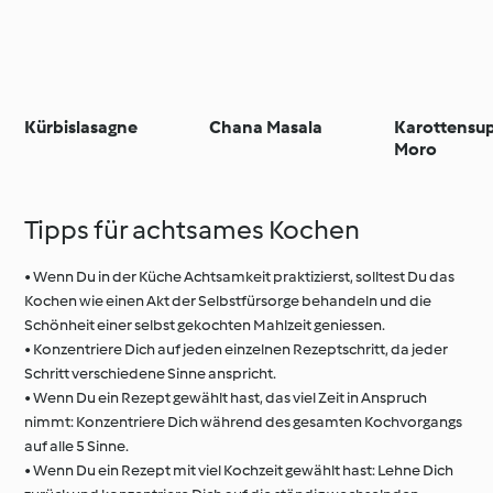
Kürbislasagne
Chana Masala
Karottensu
Moro
Tipps für achtsames Kochen
• Wenn Du in der Küche Achtsamkeit praktizierst, solltest Du das
Kochen wie einen Akt der Selbstfürsorge behandeln und die
Schönheit einer selbst gekochten Mahlzeit geniessen.
• Konzentriere Dich auf jeden einzelnen Rezeptschritt, da jeder
Schritt verschiedene Sinne anspricht.
• Wenn Du ein Rezept gewählt hast, das viel Zeit in Anspruch
nimmt: Konzentriere Dich während des gesamten Kochvorgangs
auf alle 5 Sinne.
• Wenn Du ein Rezept mit viel Kochzeit gewählt hast: Lehne Dich