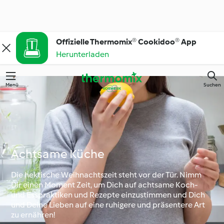
Offizielle Thermomix® Cookidoo® App
Herunterladen
Menü
Suchen
Achtsame Küche
Die hektische Weihnachtszeit steht vor der Tür. Nimm
Dir einen Moment Zeit, um Dich auf achtsame Koch-
und Esspraktiken und Rezepte einzustimmen und Dich
und Deine Lieben auf eine ruhigere und präsentere Art
zu ernähren!