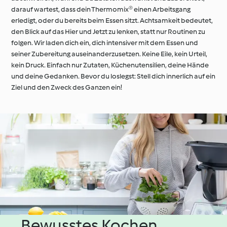
darauf wartest, dass dein Thermomix® einen Arbeitsgang
erledigt, oder du bereits beim Essen sitzt. Achtsamkeit bedeutet,
den Blick auf das Hier und Jetzt zu lenken, statt nur Routinen zu
folgen. Wir laden dich ein, dich intensiver mit dem Essen und
seiner Zubereitung auseinanderzusetzen. Keine Eile, kein Urteil,
kein Druck. Einfach nur Zutaten, Küchenutensilien, deine Hände
und deine Gedanken. Bevor du loslegst: Stell dich innerlich auf ein
Ziel und den Zweck des Ganzen ein!
Bewusstes Kochen