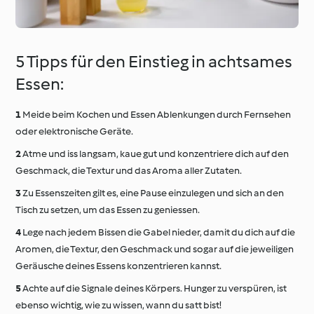
5 Tipps für den Einstieg in achtsames
Essen:
Meide beim Kochen und Essen Ablenkungen durch Fernsehen
oder elektronische Geräte.
Atme und iss langsam, kaue gut und konzentriere dich auf den
Geschmack, die Textur und das Aroma aller Zutaten.
Zu Essenszeiten gilt es, eine Pause einzulegen und sich an den
Tisch zu setzen, um das Essen zu geniessen.
Lege nach jedem Bissen die Gabel nieder, damit du dich auf die
Aromen, die Textur, den Geschmack und sogar auf die jeweiligen
Geräusche deines Essens konzentrieren kannst.
Achte auf die Signale deines Körpers. Hunger zu verspüren, ist
ebenso wichtig, wie zu wissen, wann du satt bist!