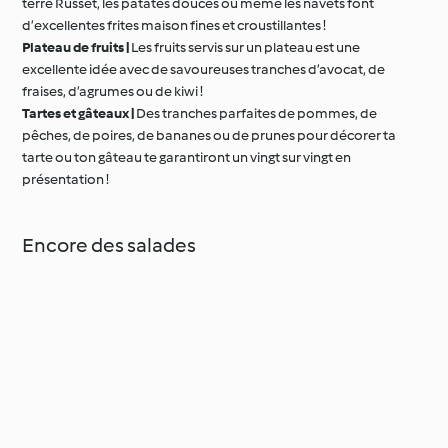
terre Russet, les patates douces ou même les navets font
d’excellentes frites maison fines et croustillantes !
Plateau de fruits |
Les fruits servis sur un plateau est une
excellente idée avec de savoureuses tranches d’avocat, de
fraises, d’agrumes ou de kiwi !
Tartes et gâteaux |
Des tranches parfaites de pommes, de
pêches, de poires, de bananes ou de prunes pour décorer ta
tarte ou ton gâteau te garantiront un vingt sur vingt en
présentation !
Encore des salades