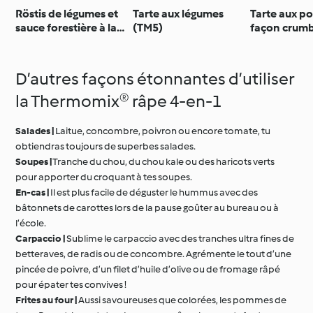
Röstis de légumes et
Tarte aux légumes
Tarte aux 
sauce forestière à la
(TM5)
façon crumb
crème (TM5)
D’autres façons étonnantes d’utiliser
la Thermomix® râpe 4-en-1
Salades |
Laitue, concombre, poivron ou encore tomate, tu
obtiendras toujours de superbes salades.
Soupes |
Tranche du chou, du chou kale ou des haricots verts
pour apporter du croquant à tes soupes.
En-cas |
Il est plus facile de déguster le hummus avec des
bâtonnets de carottes lors de la pause goûter au bureau ou à
l’école.
Carpaccio |
Sublime le carpaccio avec des tranches ultra fines de
betteraves, de radis ou de concombre. Agrémente le tout d’une
pincée de poivre, d’un filet d’huile d’olive ou de fromage râpé
pour épater tes convives !
Frites au four |
Aussi savoureuses que colorées, les pommes de