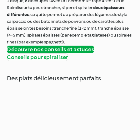
1 disque, 6 découpes ! Avec La Thermomix® râpe 4-en-1 et le
Spiraliseur tu peux trancher, râper et spiraler
deux épaisseurs
différentes
, ce qui te permet de préparer des légumes de style
carpaccio ou des bâtonnets de poivrons ou de carottes plus
épais selon tes besoins : tranche fine (1-2 mm), tranche épaisse
(4-5 mm), spirales épaisses (par exemple tagliatelles) ou spirales
fines (par exemple spaghetti).
Découvre nos conseils et astuces
Conseils pour spiraliser
Des plats délicieusement parfaits