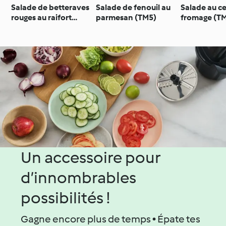
Salade de betteraves
Salade de fenouil au
Salade au ce
rouges au raifort
parmesan (TM5)
fromage (T
(TM5)
Un accessoire pour
d’innombrables
possibilités !
Gagne encore plus de temps • Épate tes