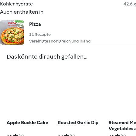
Kohlenhydrate
42.6 g
Auch enthalten in
Pizza
11 Rezepte
Vereinigtes Königreich und Irland
Das könnte dir auch gefallen...
Apple Buckle Cake
Roasted Garlic Dip
Steamed Me
Vegetables 
Pilaf