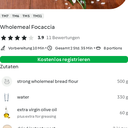
TM7
TM6
TM5
TM31
Wholemeal Focaccia
3.9
11 Bewertungen
Vorbereitung 10 Min
Gesamt 2 Std. 35 Min
8 portions
Kostenlos registrieren
Zutaten
strong wholemeal bread flour
500 g
water
330 g
extra virgin olive oil
60 g
plus extra for greasing