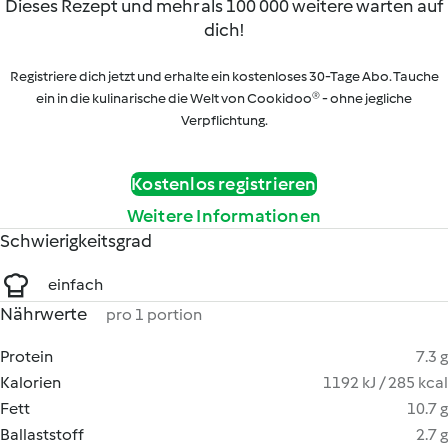
Dieses Rezept und mehr als 100 000 weitere warten auf
dich!
Registriere dich jetzt und erhalte ein kostenloses 30-Tage Abo. Tauche
ein in die kulinarische die Welt von Cookidoo® - ohne jegliche
Verpflichtung.
Kostenlos registrieren
Weitere Informationen
Schwierigkeitsgrad
einfach
Nährwerte
pro 1 portion
Protein
7.3 g
Kalorien
1192 kJ / 285 kcal
Fett
10.7 g
Ballaststoff
2.7 g