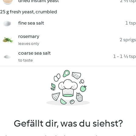
dried instant yeast
2 ½ tsp
25 g fresh yeast, crumbled
fine sea salt
1 tsp
rosemary
2 sprigs
leaves only
coarse sea salt
1 - 1 ½ tsp
to taste
Gefällt dir, was du siehst?