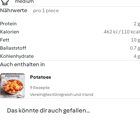
medium
Nährwerte
pro 1 piece
Protein
2 g
Kalorien
462 kJ / 110 kcal
Fett
10 g
Ballaststoff
0.7 g
Kohlenhydrate
4 g
Auch enthalten in
Potatoes
9 Rezepte
Vereinigtes Königreich und Irland
Das könnte dir auch gefallen...