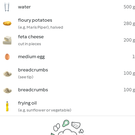
water
500 g
floury potatoes
280 g
(e.g. Maris Piper), halved
feta cheese
200 g
cut in pieces
medium egg
1
breadcrumbs
100 g
(see tip)
breadcrumbs
100 g
frying oil
(e.g. sunflower or vegetable)