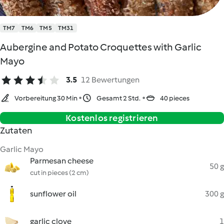
TM7
TM6
TM5
TM31
Aubergine and Potato Croquettes with Garlic
Mayo
3.5
12 Bewertungen
Vorbereitung 30 Min
Gesamt 2 Std.
40 pieces
Kostenlos registrieren
Zutaten
Garlic Mayo
Parmesan cheese
50 g
cut in pieces (2 cm)
sunflower oil
300 g
garlic clove
1