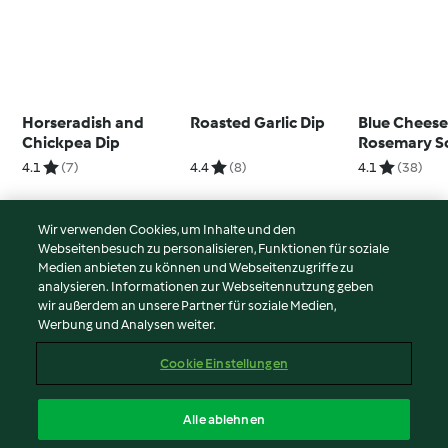
Horseradish and
Roasted Garlic Dip
Blue Cheese
Chickpea Dip
Rosemary S
Bread
4.1
(7)
4.4
(8)
4.1
(38)
Wir verwenden Cookies, um Inhalte und den
Webseitenbesuch zu personalisieren, Funktionen für soziale
© Copyright 2026
Medien anbieten zu können und Webseitenzugriffe zu
analysieren. Informationen zur Webseitennutzung geben
Nutzungsbedingungen
wir außerdem an unsere Partner für soziale Medien,
Werbung und Analysen weiter.
Datenschutzrichtlinien
Disclaimer
Cookie Einstellungen
Impressum
Cookies
Alle ablehnen
Inhalt melden