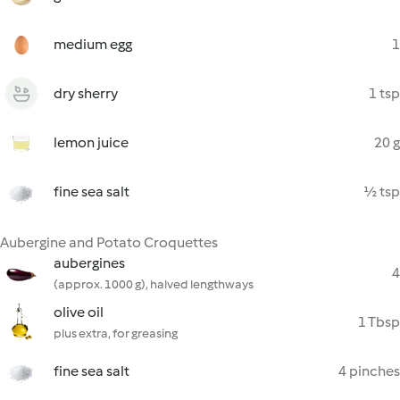
medium egg
1
dry sherry
1 tsp
lemon juice
20 g
fine sea salt
½ tsp
Aubergine and Potato Croquettes
aubergines
4
(approx. 1000 g), halved lengthways
olive oil
1 Tbsp
plus extra, for greasing
fine sea salt
4 pinches