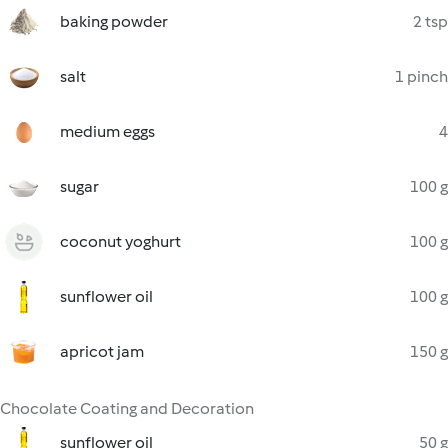
baking powder
2 tsp
salt
1 pinch
medium eggs
4
sugar
100 g
coconut yoghurt
100 g
sunflower oil
100 g
apricot jam
150 g
Chocolate Coating and Decoration
sunflower oil
50 g