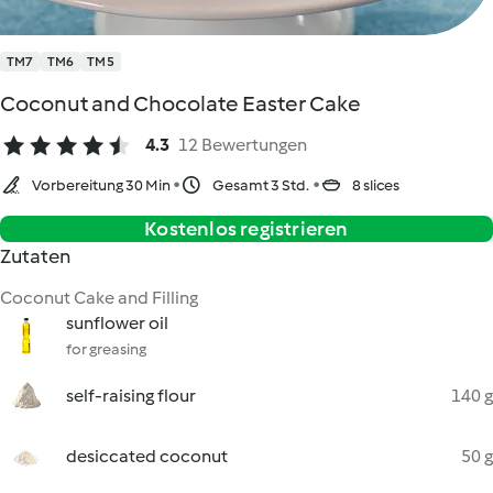
TM7
TM6
TM5
Coconut and Chocolate Easter Cake
4.3
12 Bewertungen
Vorbereitung 30 Min
Gesamt 3 Std.
8 slices
Kostenlos registrieren
Zutaten
Coconut Cake and Filling
sunflower oil
for greasing
self-raising flour
140 g
desiccated coconut
50 g