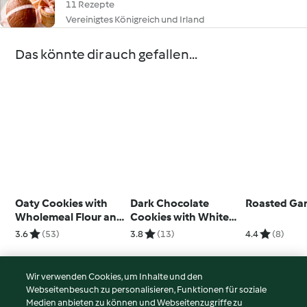
11 Rezepte
Vereinigtes Königreich und Irland
Das könnte dir auch gefallen...
Oaty Cookies with
Dark Chocolate
Roasted Gar
Wholemeal Flour and
Cookies with White
Honey
Chocolate Cream
3.6
(53)
3.8
(13)
4.4
(8)
Wir verwenden Cookies, um Inhalte und den
Webseitenbesuch zu personalisieren, Funktionen für soziale
© Copyright 2026
Medien anbieten zu können und Webseitenzugriffe zu