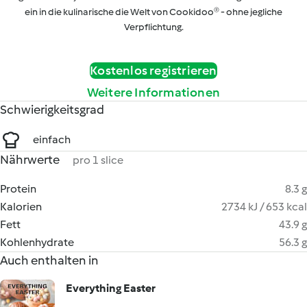
ein in die kulinarische die Welt von Cookidoo® - ohne jegliche
Verpflichtung.
Kostenlos registrieren
Weitere Informationen
Schwierigkeitsgrad
einfach
Nährwerte
pro 1 slice
Protein
8.3 g
Kalorien
2734 kJ / 653 kcal
Fett
43.9 g
Kohlenhydrate
56.3 g
Auch enthalten in
Everything Easter