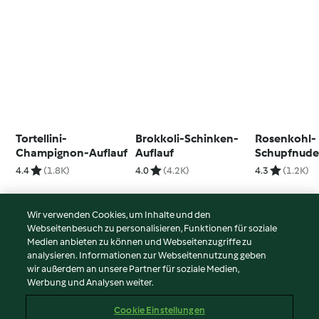
Tortellini-
Brokkoli-Schinken-
Rosenkohl-
Champignon-Auflauf
Auflauf
Schupfnude
Schinken-K
4.4
(1.8K)
4.0
(4.2K)
4.3
(1.2K)
Sauce
Wir verwenden Cookies, um Inhalte und den
Webseitenbesuch zu personalisieren, Funktionen für soziale
© Copyright 2026
Medien anbieten zu können und Webseitenzugriffe zu
analysieren. Informationen zur Webseitennutzung geben
Nutzungsbedingungen
wir außerdem an unsere Partner für soziale Medien,
Werbung und Analysen weiter.
Datenschutzrichtlinien
Disclaimer
Cookie Einstellungen