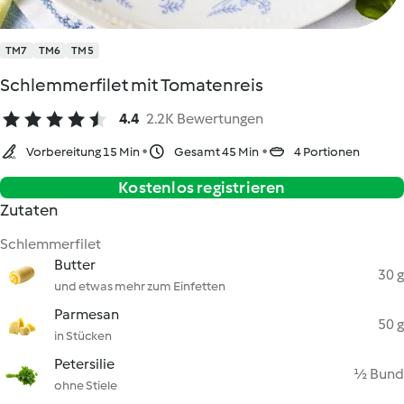
TM7
TM6
TM5
Schlemmerfilet mit Tomatenreis
4.4
2.2K Bewertungen
Vorbereitung 15 Min
Gesamt 45 Min
4 Portionen
Kostenlos registrieren
Zutaten
Schlemmerfilet
Butter
30 g
und etwas mehr zum Einfetten
Parmesan
50 g
in Stücken
Petersilie
½ Bund
ohne Stiele