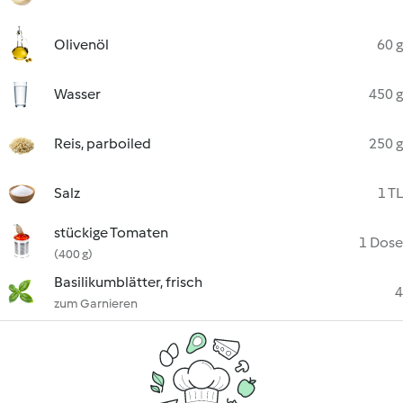
Olivenöl
60 g
Wasser
450 g
Reis, parboiled
250 g
Salz
1 TL
stückige Tomaten
1 Dose
(400 g)
Basilikumblätter, frisch
4
zum Garnieren