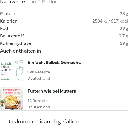
Nährwerte
pro 1 Portion
Protein
28 g
Kalorien
2584 kJ / 617 kcal
Fett
29 g
Ballaststoff
2.7 g
Kohlenhydrate
59 g
Auch enthalten in
Einfach. Selbst. Gemacht.
290 Rezepte
Deutschland
Futtern wie bei Muttern
11 Rezepte
Deutschland
Das könnte dir auch gefallen...