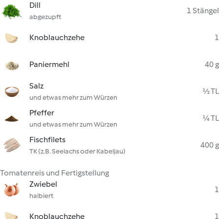
Dill
1 Stängel
abgezupft
Knoblauchzehe
1
Paniermehl
40 g
Salz
½ TL
und etwas mehr zum Würzen
Pfeffer
¼ TL
und etwas mehr zum Würzen
Fischfilets
400 g
TK (z.B. Seelachs oder Kabeljau)
Tomatenreis und Fertigstellung
Zwiebel
1
halbiert
Knoblauchzehe
1