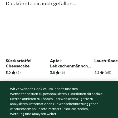
Das könnte dir auch gefallen...
Süsskartoffel
Apfel-
Lauch-Spec
Cheesecake
Lebkuchenmännche
n
5.0
(2)
3.8
(6)
4.2
(65)
Wir verwenden Cookies, um Inhalte und den
Webseitenbesuch zu personalisieren, Funktionen für soziale
© Copyright 2026
Medien anbieten zu können und Webseitenzugriffe zu
analysieren. Informationen zur Webseitennutzung geben
Nutzungsbedingungen
wir außerdem an unsere Partner für soziale Medien,
Werbung und Analysen weiter.
Datenschutzrichtlinien