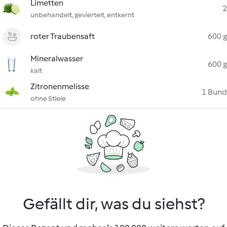
Limetten
2
unbehandelt, geviertelt, entkernt
roter Traubensaft
600 g
Mineralwasser
600 g
kalt
Zitronenmelisse
1 Bund
ohne Stiele
Gefällt dir, was du siehst?