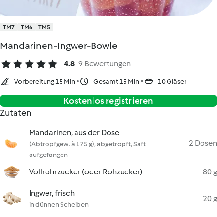
TM7
TM6
TM5
Mandarinen-Ingwer-Bowle
4.8
9 Bewertungen
Vorbereitung 15 Min
Gesamt 15 Min
10 Gläser
Kostenlos registrieren
Zutaten
Mandarinen, aus der Dose
2 Dosen
(Abtropfgew. à 175 g), abgetropft, Saft
aufgefangen
Vollrohrzucker (oder Rohzucker)
80 g
Ingwer, frisch
20 g
in dünnen Scheiben