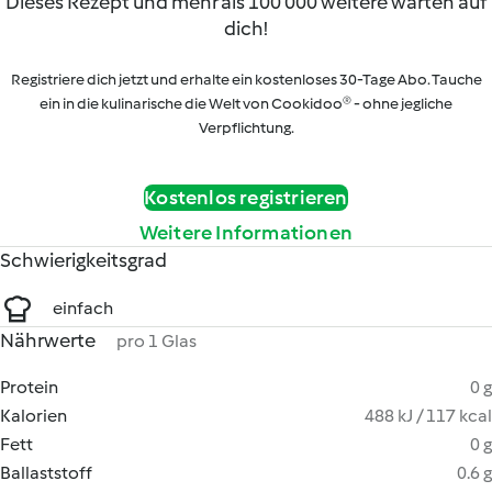
Dieses Rezept und mehr als 100 000 weitere warten auf
dich!
Registriere dich jetzt und erhalte ein kostenloses 30-Tage Abo. Tauche
ein in die kulinarische die Welt von Cookidoo® - ohne jegliche
Verpflichtung.
Kostenlos registrieren
Weitere Informationen
Schwierigkeitsgrad
einfach
Nährwerte
pro 1 Glas
Protein
0 g
Kalorien
488 kJ / 117 kcal
Fett
0 g
Ballaststoff
0.6 g