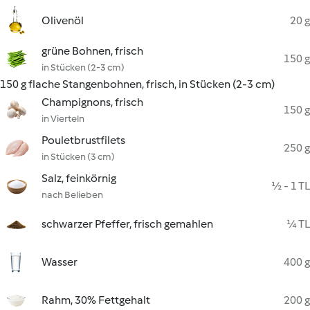
Olivenöl
20 g
grüne Bohnen, frisch
150 g
in Stücken (2-3 cm)
150 g flache Stangenbohnen, frisch, in Stücken (2-3 cm)
Champignons, frisch
150 g
in Vierteln
Pouletbrustfilets
250 g
in Stücken (3 cm)
Salz, feinkörnig
½ - 1 TL
nach Belieben
schwarzer Pfeffer, frisch gemahlen
¼ TL
Wasser
400 g
Rahm, 30% Fettgehalt
200 g