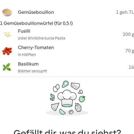
Gemüsebouillon
1 geh. TL
1 Gemüsebouillonwürfel (für 0,5 l)
Fusilli
200 g
oder ähnliche kurze Pasta
Cherry-Tomaten
70 g
in Hälften
Basilikum
16
Blätter zerzupft
Gefällt dir, was du siehst?