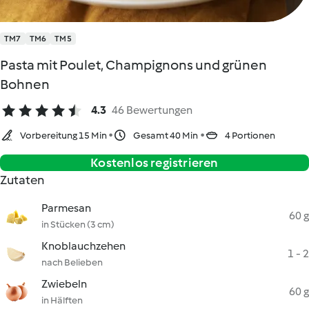
TM7
TM6
TM5
Pasta mit Poulet, Champignons und grünen
Bohnen
4.3
46 Bewertungen
Vorbereitung 15 Min
Gesamt 40 Min
4 Portionen
Kostenlos registrieren
Zutaten
Parmesan
60 g
in Stücken (3 cm)
Knoblauchzehen
1 - 2
nach Belieben
Zwiebeln
60 g
in Hälften