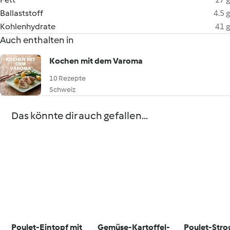
Ballaststoff
4.5 g
Kohlenhydrate
41 g
Auch enthalten in
Kochen mit dem Varoma
10 Rezepte
Schweiz
Das könnte dir auch gefallen...
Poulet-Eintopf mit
Gemüse-Kartoffel-
Poulet-Stro