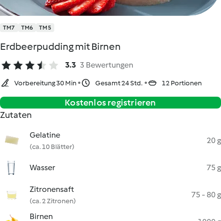
TM7
TM6
TM5
Erdbeerpudding mit Birnen
3.3
3 Bewertungen
Vorbereitung 30 Min
Gesamt 24 Std.
12 Portionen
Kostenlos registrieren
Zutaten
Gelatine
20 g
(ca. 10 Blätter)
Wasser
75 g
Zitronensaft
75 - 80 g
(ca. 2 Zitronen)
Birnen