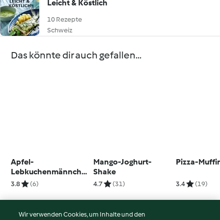
Leicht & Köstlich
10 Rezepte
Schweiz
Das könnte dir auch gefallen...
Apfel-
Mango-Joghurt-
Pizza-Muffi
Lebkuchenmännche
Shake
n
3.8
(6)
4.7
(31)
3.4
(19)
Wir verwenden Cookies, um Inhalte und den