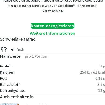
Registriere dich jetzt und erhalte ein kostenloses 30-Tage Abo. Tauche
ein in die kulinarische die Welt von Cookidoo® - ohne jegliche
Verpflichtung.
Kostenlos registrieren
Weitere Informationen
Schwierigkeitsgrad
einfach
Nährwerte
pro 1 Portion
Protein
1 g
Kalorien
254 kJ / 61 kcal
Fett
0.35 g
Ballaststoff
3.5 g
Kohlenhydrate
13 g
Auch enthalten in