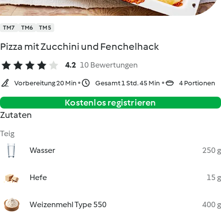
TM7
TM6
TM5
Pizza mit Zucchini und Fenchelhack
4.2
10 Bewertungen
Vorbereitung 20 Min
Gesamt 1 Std. 45 Min
4 Portionen
Kostenlos registrieren
Zutaten
Teig
Wasser
250 g
Hefe
15 g
Weizenmehl Type 550
400 g