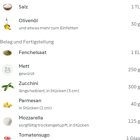
Salz
1 TL
Olivenöl
30 g
und etwas mehr zum Einfetten
Belag und Fertigstellung
Fenchelsaat
1 EL
Mett
250 g
gewürzt
Zucchini
300 g
längs halbiert, in Stücken (3 cm)
Parmesan
40 g
in Stücken (2 cm)
Mozzarella
125 g
sorgfältig trockengetupft, in Stücken
Tomatensugo
1 Glas