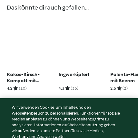
Das könnte dir auch gefallen...
Kokos-Kirsch-
Ingwerkipferl
Polenta-Fl
Kompott mit
mit Beeren
Minzpesto
4.2
(10)
4.3
(36)
2.5
(2)
Wir verwenden Cookies, um Inhalte und den
Webseitenbesuch zu personalisieren, Funktionen für soziale
© Copyright 2026
Medien anbieten zu können und Webseitenzugriffe zu
analysieren. Informationen zur Webseitennutzung geben
Nutzungsbedingungen
wir außerdem an unsere Partner für soziale Medien,
Werbung und Analysen weiter.