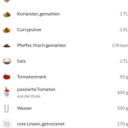
Koriander, gemahlen
1 TL
Currypulver
1 EL
Pfeffer, frisch gemahlen
2 Prisen
Salz
2 TL
Tomatenmark
50 g
passierte Tomaten
400 g
aus der Dose
Wasser
300 g
rote Linsen, getrocknet
170 g