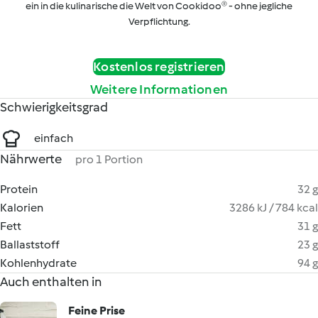
ein in die kulinarische die Welt von Cookidoo® - ohne jegliche
Verpflichtung.
Kostenlos registrieren
Weitere Informationen
Schwierigkeitsgrad
einfach
Nährwerte
pro 1 Portion
Protein
32 g
Kalorien
3286 kJ / 784 kcal
Fett
31 g
Ballaststoff
23 g
Kohlenhydrate
94 g
Auch enthalten in
Feine Prise