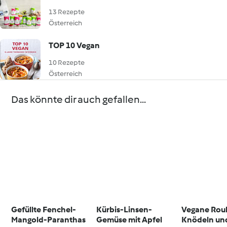
13 Rezepte
Österreich
TOP 10 Vegan
10 Rezepte
Österreich
Das könnte dir auch gefallen...
Gefüllte Fenchel-
Kürbis-Linsen-
Vegane Rou
Mangold-Paranthas
Gemüse mit Apfel
Knödeln un