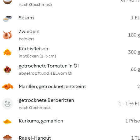
½ - ¾ TL
nach Geschmack
Sesam
1 EL
Zwiebeln
180 g
halbiert
Kürbisfleisch
300 g
in Stücken (2-3 cm)
getrocknete Tomaten in Öl
60 g
abgetropft und 4 EL vom Öl
Marillen, getrocknet, entsteint
2
getrocknete Berberitzen
1 - 1 ½ EL
nach Gechmack
Kurkuma, gemahlen
1 Prise
Ras el-Hanout
1 TL