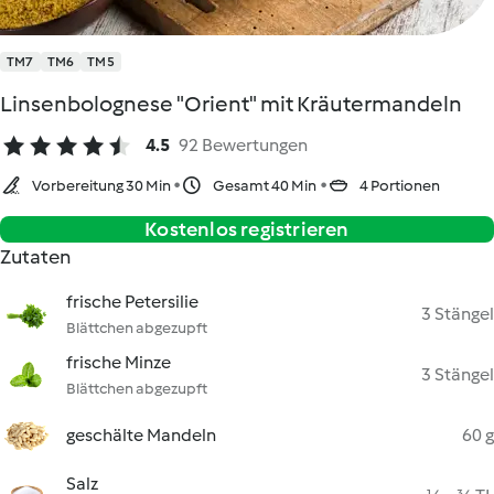
TM7
TM6
TM5
Linsenbolognese "Orient" mit Kräutermandeln
4.5
92 Bewertungen
Vorbereitung 30 Min
Gesamt 40 Min
4 Portionen
Kostenlos registrieren
Zutaten
frische Petersilie
3 Stängel
Blättchen abgezupft
frische Minze
3 Stängel
Blättchen abgezupft
geschälte Mandeln
60 g
Salz