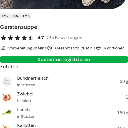
TM7
TM6
TM5
Gerstensuppe
4.7
235 Bewertungen
Vorbereitung 20 Min
Gesamt 1 Std. 20 Min
4 Portionen
Kostenlos registrieren
Zutaten
Bündnerfleisch
50 g
in Stücken
Zwiebel
1
halbiert
Lauch
150 g
in Stücken
Karotten