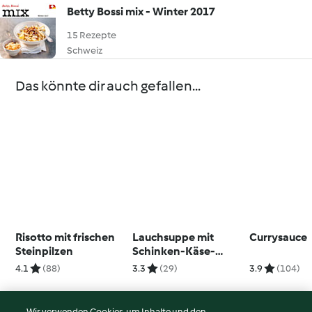
Betty Bossi mix - Winter 2017
15 Rezepte
Schweiz
Das könnte dir auch gefallen...
Risotto mit frischen
Lauchsuppe mit
Currysauce
Steinpilzen
Schinken-Käse-
Schnitte
4.1
(88)
3.3
(29)
3.9
(104)
Wir verwenden Cookies, um Inhalte und den