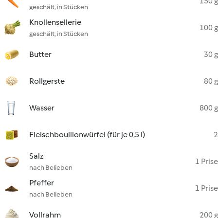
150 g
geschält, in Stücken
Knollensellerie
100 g
geschält, in Stücken
Butter
30 g
Rollgerste
80 g
Wasser
800 g
Fleischbouillonwürfel (für je 0,5 l)
2
Salz
1 Prise
nach Belieben
Pfeffer
1 Prise
nach Belieben
Vollrahm
200 g