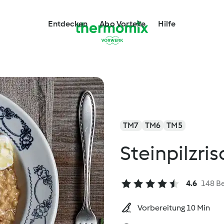
Entdecken
Abo Vorteile
Hilfe
TM7
TM6
TM5
Steinpilzris
4.6
148 B
Vorbereitung 10 Min