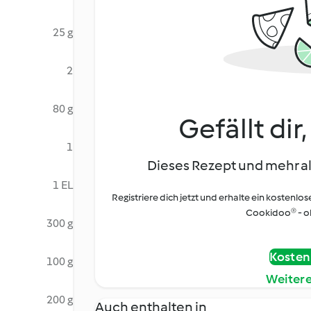
25 g
2
80 g
Gefällt dir
1
Dieses Rezept und mehr al
1 EL
Registriere dich jetzt und erhalte ein kostenlos
Cookidoo® - oh
300 g
Kostenl
100 g
Weiter
200 g
Auch enthalten in