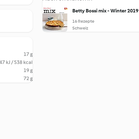
Betty Bossi mix - Winter 2019
16 Rezepte
Schweiz
17 g
47 kJ / 538 kcal
19 g
72 g