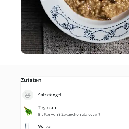
Zutaten
Salzstängeli
Thymian
Blätter von 3 Zweigchen abgezupft
Wasser