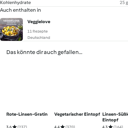
Kohlenhydrate
25 g
Auch enthalten in
Veggielove
11 Rezepte
Deutschland
Das könnte dir auch gefallen...
Rote-Linsen-Gratin
Vegetarischer Eintopf
Linsen-Süßk
Eintopf
3.6
(237)
4.4
(370)
4.3
(164)