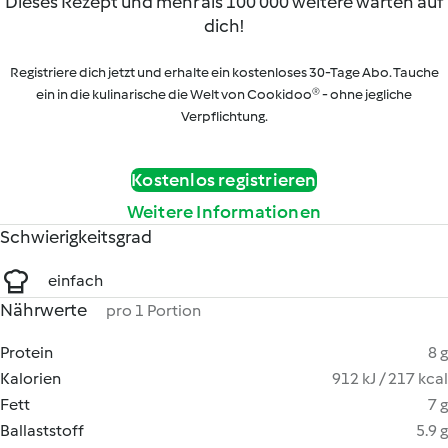
Dieses Rezept und mehr als 100 000 weitere warten auf
dich!
Registriere dich jetzt und erhalte ein kostenloses 30-Tage Abo. Tauche
ein in die kulinarische die Welt von Cookidoo® - ohne jegliche
Verpflichtung.
Kostenlos registrieren
Weitere Informationen
Schwierigkeitsgrad
einfach
Nährwerte
pro 1 Portion
Protein
8 g
Kalorien
912 kJ / 217 kcal
Fett
7 g
Ballaststoff
5.9 g