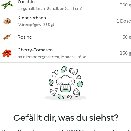
Zucchini
300 g
längs halbiert, in Scheiben (ca. 1 cm)
Kichererbsen
1 Dose
(Abtropfgew. 265 g)
Rosine
50 g
Cherry-Tomaten
150 g
halbiert oder geviertelt, je nach Größe
Gefällt dir, was du siehst?