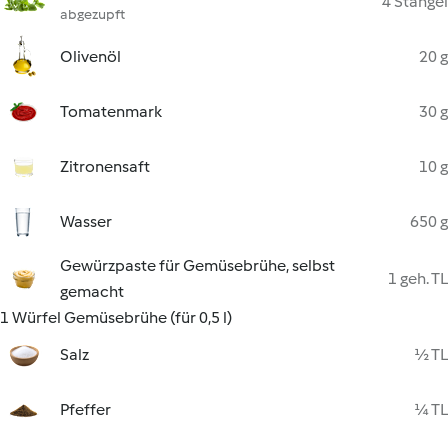
4 Stängel
abgezupft
Olivenöl
20 g
Tomatenmark
30 g
Zitronensaft
10 g
Wasser
650 g
Gewürzpaste für Gemüsebrühe, selbst
1 geh. TL
gemacht
1 Würfel Gemüsebrühe (für 0,5 l)
Salz
½ TL
Pfeffer
¼ TL