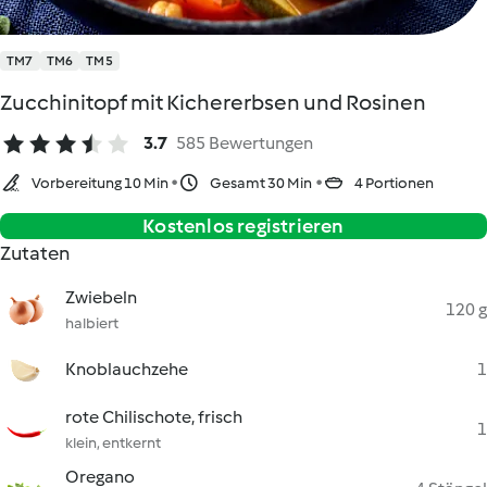
TM7
TM6
TM5
Zucchinitopf mit Kichererbsen und Rosinen
3.7
585 Bewertungen
Vorbereitung 10 Min
Gesamt 30 Min
4 Portionen
Kostenlos registrieren
Zutaten
Zwiebeln
120 g
halbiert
Knoblauchzehe
1
rote Chilischote, frisch
1
klein, entkernt
Oregano