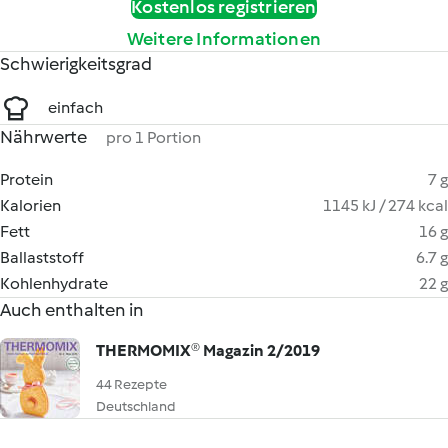
Kostenlos registrieren
Weitere Informationen
Schwierigkeitsgrad
einfach
Nährwerte
pro 1 Portion
Protein
7 g
Kalorien
1145 kJ / 274 kcal
Fett
16 g
Ballaststoff
6.7 g
Kohlenhydrate
22 g
Auch enthalten in
THERMOMIX® Magazin 2/2019
44 Rezepte
Deutschland