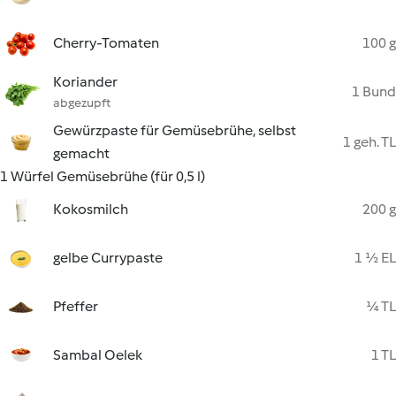
Cherry-Tomaten
100 g
Koriander
1 Bund
abgezupft
Gewürzpaste für Gemüsebrühe, selbst
1 geh. TL
gemacht
1 Würfel Gemüsebrühe (für 0,5 l)
Kokosmilch
200 g
gelbe Currypaste
1 ½ EL
Pfeffer
¼ TL
Sambal Oelek
1 TL