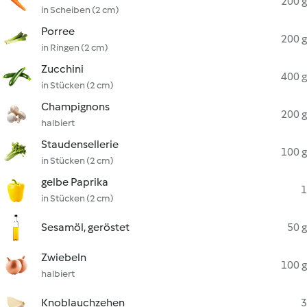
200 g
in Scheiben (2 cm)
Porree
200 g
in Ringen (2 cm)
Zucchini
400 g
in Stücken (2 cm)
Champignons
200 g
halbiert
Staudensellerie
100 g
in Stücken (2 cm)
gelbe Paprika
1
in Stücken (2 cm)
Sesamöl, geröstet
50 g
Zwiebeln
100 g
halbiert
Knoblauchzehen
3