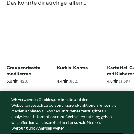
Das könnte dir auch gefallen...
Graupenrisotto
Kürbis-Korma
Kartoffel-C
mediterran
mit Kichere
3.8
(428)
4.4
(852)
4.0
(1.3K)
Wir verwenden Cookies, um Inhalte und den
Webseitenbesuch zu personalisieren, Funktionen für soziale
© Copyright 2026
Medien anbieten zu können und Webseitenzugriffe zu
analysieren. Informationen zur Webseitennutzung geben
Nutzungsbedingungen
wir außerdem an unsere Partner für soziale Medien,
Werbung und Analysen weiter.
Datenschutzrichtlinien