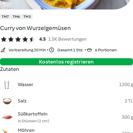
TM7
TM6
TM5
Curry von Wurzelgemüsen
4.5
1.5K Bewertungen
Vorbereitung 20 Min
Gesamt 1 Std.
6 Portionen
Kostenlos registrieren
Zutaten
Wasser
1200 g
Salz
2 TL
Süßkartoffeln
300 g
in Stücken (2 cm)
Möhren