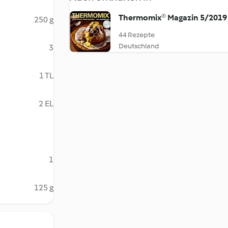
Thermomix® Magazin 5/2019
250 g
44 Rezepte
Deutschland
3
1 TL
2 EL
1
125 g