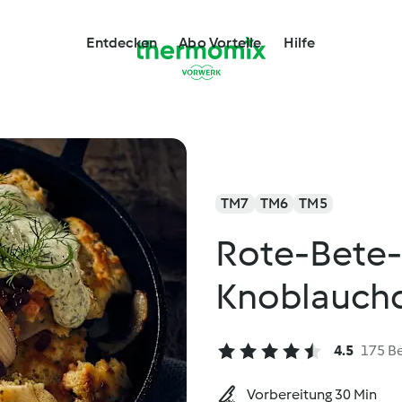
Entdecken
Abo Vorteile
Hilfe
TM7
TM6
TM5
Rote-Bete-
Knoblauch
4.5
175 B
Vorbereitung 30 Min