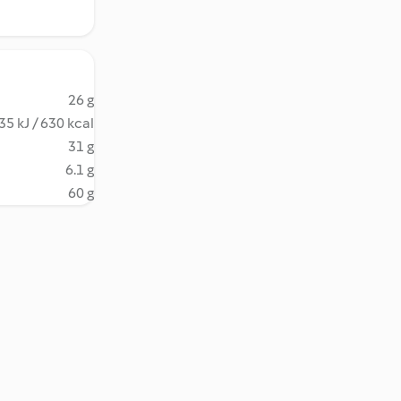
26 g
35 kJ / 630 kcal
31 g
6.1 g
60 g