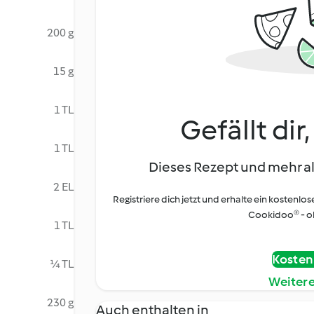
200 g
15 g
1 TL
Gefällt dir
1 TL
Dieses Rezept und mehr al
2 EL
Registriere dich jetzt und erhalte ein kostenlos
Cookidoo® - oh
1 TL
Kostenl
¼ TL
Weiter
230 g
Auch enthalten in