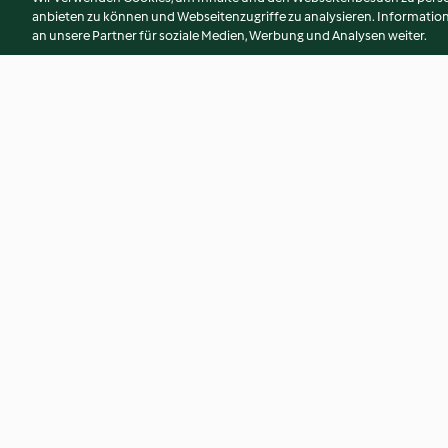
anbieten zu können und Webseitenzugriffe zu analysieren. Informati
an unsere Partner für soziale Medien, Werbung und Analysen weiter.
Bananen-Glace mit
Vanilleglace mit g
Erdnussbutter und
Karamel
Schokolade
3.7
(3)
4.2
(15)
© Copyright 2026
Nutzungsbedingungen
Datenschutzrichtlinien