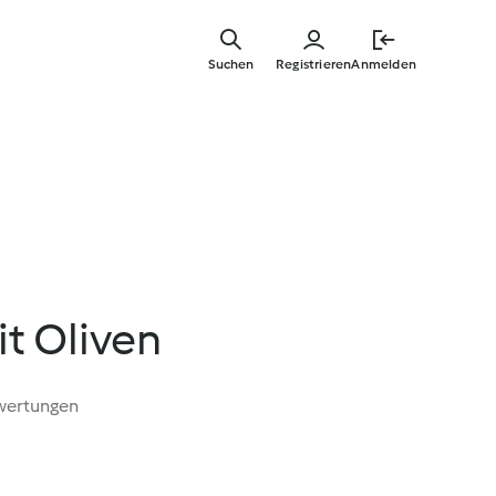
Zum
Hauptinha
Suchen
Registrieren
Anmelden
springen
t Oliven
wertungen