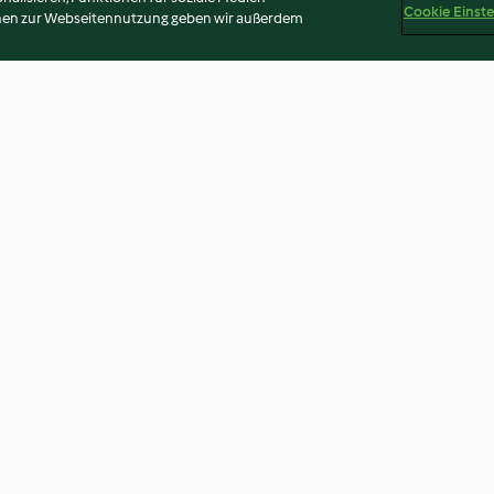
Cookie Einst
onen zur Webseitennutzung geben wir außerdem
esalzenem
Focaccia mit Tomaten
Focaccia mit Sa
4.0
(131)
4.4
(5)
Disclaimer
Impressum
Cookies
Inhalt melden