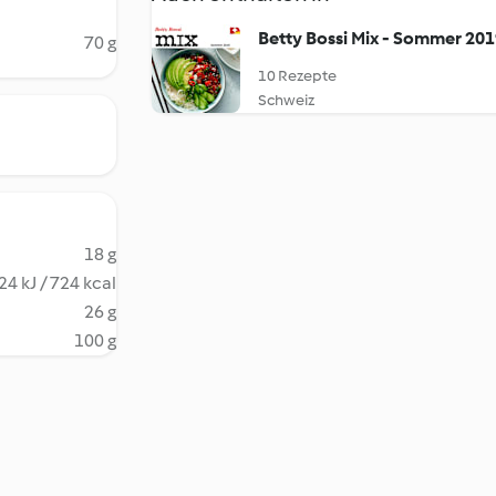
Betty Bossi Mix - Sommer 20
70 g
10 Rezepte
Schweiz
18 g
24 kJ / 724 kcal
26 g
100 g