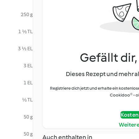
250 g
1 ½ TL
3 ½ EL
Gefällt dir
3 EL
Dieses Rezept und mehr al
1 EL
Registriere dich jetzt und erhalte ein kostenlos
Cookidoo® - oh
½ TL
Kostenl
50 g
Weiter
50 g
Auch enthalten in