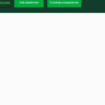
ellungen
Alle ablehnen
Cookies akzeptieren
rdellen
Focaccia mit Zwiebeln
4.7
(18)
Deuts