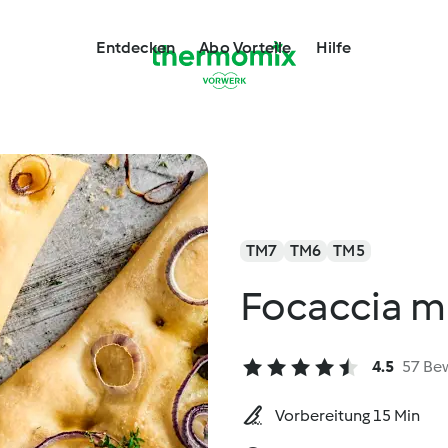
Entdecken
Abo Vorteile
Hilfe
TM7
TM6
TM5
Focaccia mi
4.5
57 Be
Vorbereitung 15 Min