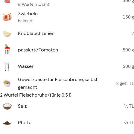
500 g
in Würfeln (1 cm)
Zwiebeln
150 g
halbiert
Knoblauchzehen
2
passierte Tomaten
500 g
Wasser
500 g
Gewürzpaste für Fleischbrühe, selbst
2 geh. TL
gemacht
2 Würfel Fleischbrühe (für je 0,5 l)
Salz
½ TL
Pfeffer
½ TL