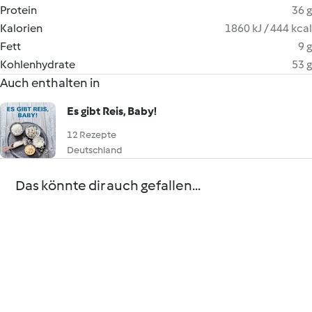
Protein
36 g
Kalorien
1860 kJ / 444 kcal
Fett
9 g
Kohlenhydrate
53 g
Auch enthalten in
Es gibt Reis, Baby!
12 Rezepte
Deutschland
Das könnte dir auch gefallen...