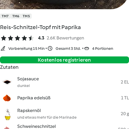
TM7
TM6
TM5
Reis-Schnitzel-Topf mit Paprika
4.3
2.6K Bewertungen
Vorbereitung 15 Min
Gesamt 3 Std.
4 Portionen
Kostenlos registrieren
Zutaten
Sojasauce
2 EL
dunkel
Paprika edelsüß
1 TL
Rapskernöl
20 g
und etwas mehr für die Marinade
Schweineschnitzel