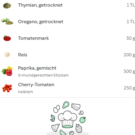
Thymian, getrocknet
1 TL
Oregano, getrocknet
1 TL
Tomatenmark
30 g
Reis
200 g
Paprika, gemischt
500 g
in mundgerechten Stücken
Cherry-Tomaten
250 g
halbiert