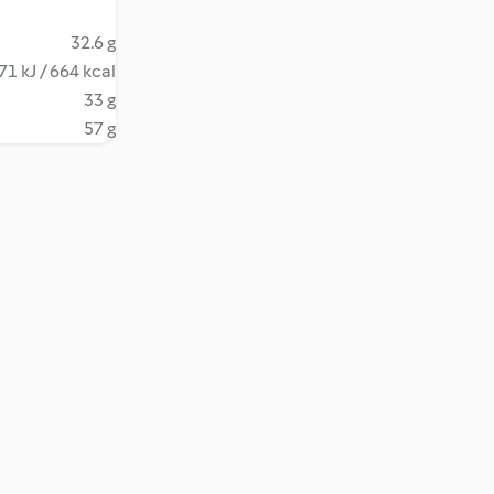
32.6 g
71 kJ / 664 kcal
33 g
57 g