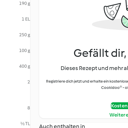
190 g
1 EL
250 g
Gefällt dir
100 g
400 g
Dieses Rezept und mehr al
Registriere dich jetzt und erhalte ein kostenlos
2
Cookidoo® - oh
Kostenl
8
Weiter
½ TL
Auch enthalten in