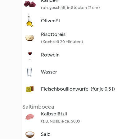
Randen
roh, geschält, in Stücken (2 cm)
Olivenöl
Risottoreis
(Kochzeit 20 Minuten)
Rotwein
Wasser
Fleischbouillonwürfel (für je 0,5 l)
Saltimbocca
Kalbsplätzli
(z.B. Nuss, je ca. 50 g)
Salz