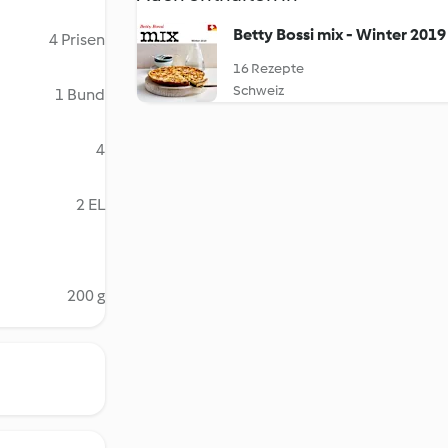
Betty Bossi mix - Winter 2019
4 Prisen
16 Rezepte
Schweiz
1 Bund
4
2 EL
200 g