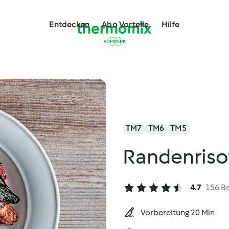
Entdecken
Abo Vorteile
Hilfe
TM7
TM6
TM5
Randenriso
4.7
156 B
Vorbereitung 20 Min