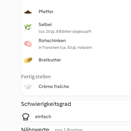
Pfeffer
Salbei
(ca. 20 g), 8 Blätter abgezupft
Rohschinken
in Tranchen (ca. 50 g), halbiert
Bratbutter
Fertig stellen
Crème fraîche
Schwierigkeitsgrad
einfach
Nährwerte
pro 1 Portion