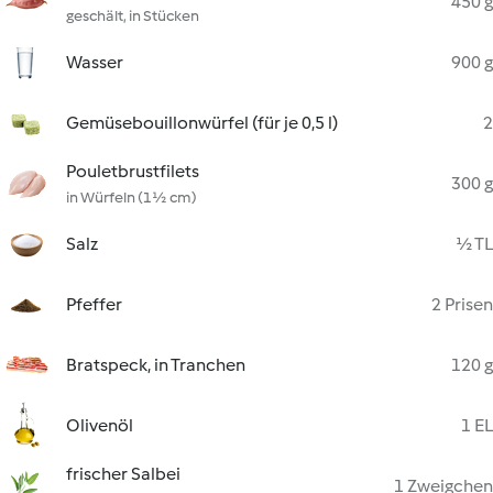
450 g
geschält, in Stücken
Wasser
900 g
Gemüsebouillonwürfel (für je 0,5 l)
2
Pouletbrustfilets
300 g
in Würfeln (1½ cm)
Salz
½ TL
Pfeffer
2 Prisen
Bratspeck, in Tranchen
120 g
Olivenöl
1 EL
frischer Salbei
1 Zweigchen