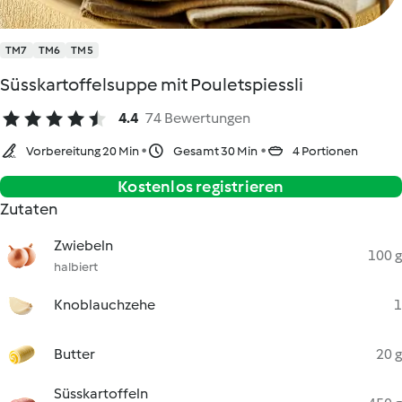
TM7
TM6
TM5
Süsskartoffelsuppe mit Pouletspiessli
4.4
74 Bewertungen
Vorbereitung 20 Min
Gesamt 30 Min
4 Portionen
Kostenlos registrieren
Zutaten
Zwiebeln
100 g
halbiert
Knoblauchzehe
1
Butter
20 g
Süsskartoffeln