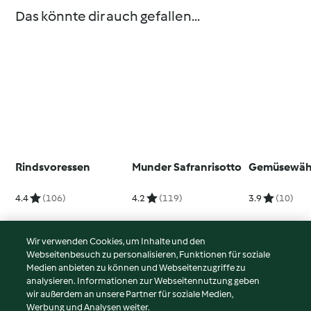
Das könnte dir auch gefallen...
Rindsvoressen
Munder Safranrisotto
Gemüsewäh
4.4
(106)
4.2
(119)
3.9
(10)
Wir verwenden Cookies, um Inhalte und den
Webseitenbesuch zu personalisieren, Funktionen für soziale
© Copyright 2026
Medien anbieten zu können und Webseitenzugriffe zu
analysieren. Informationen zur Webseitennutzung geben
Nutzungsbedingungen
wir außerdem an unsere Partner für soziale Medien,
Werbung und Analysen weiter.