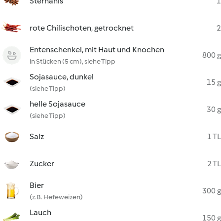
Sternanis
1
rote Chilischoten, getrocknet
2
Entenschenkel, mit Haut und Knochen
800 g
in Stücken (5 cm), siehe Tipp
Sojasauce, dunkel
15 g
(siehe Tipp)
helle Sojasauce
30 g
(siehe Tipp)
Salz
1 TL
Zucker
2 TL
Bier
300 g
(z.B. Hefeweizen)
Lauch
150 g