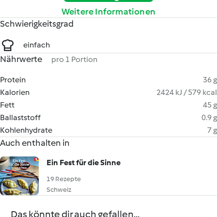
Weitere Informationen
Schwierigkeitsgrad
einfach
Nährwerte
pro 1 Portion
Protein
36 g
Kalorien
2424 kJ / 579 kcal
Fett
45 g
Ballaststoff
0.9 g
Kohlenhydrate
7 g
Auch enthalten in
Ein Fest für die Sinne
19 Rezepte
Schweiz
Das könnte dir auch gefallen...