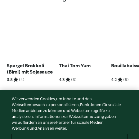
Spargel Brokkoli
Thai Tom Yum
Bouillabaiss
(Bimi) mit Sojasauce
3.8
(4)
4.3
(3)
4.2
(5)
Wir verwenden Cookies, um Inhalte und den
Webseitenbesuch zu personalisieren, Funktionen für soziale
© Copyright 2026
Medien anbieten zu können und Webseitenzugriffe zu
analysieren. Informationen zur Webseitennutzung geben
Nutzungsbedingungen
wir außerdem an unsere Partner für soziale Medien,
Werbung und Analysen weiter.
Datenschutzrichtlinien
Disclaimer