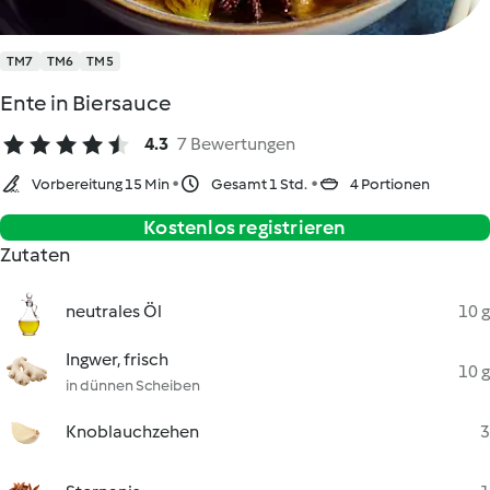
TM7
TM6
TM5
Ente in Biersauce
4.3
7 Bewertungen
Vorbereitung 15 Min
Gesamt 1 Std.
4 Portionen
Kostenlos registrieren
Zutaten
neutrales Öl
10 g
Ingwer, frisch
10 g
in dünnen Scheiben
Knoblauchzehen
3