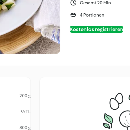
Gesamt 20 Min
4 Portionen
Kostenlos registrieren
200 g
½ TL
800 g