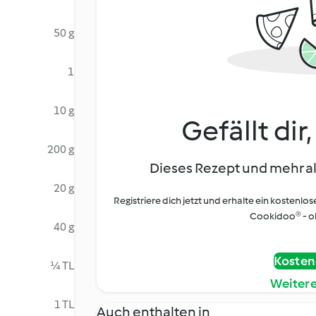
50 g
1
10 g
Gefällt dir
200 g
Dieses Rezept und mehr al
20 g
Registriere dich jetzt und erhalte ein kostenlos
Cookidoo® - oh
40 g
Kostenl
¼ TL
Weiter
1 TL
Auch enthalten in