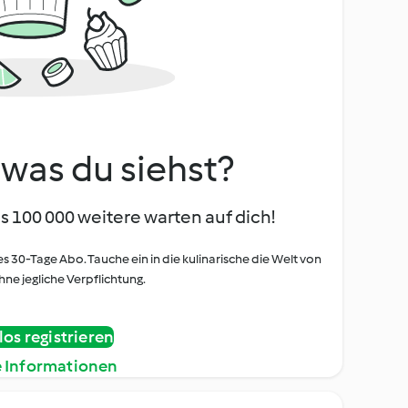
, was du siehst?
s 100 000 weitere warten auf dich!
es 30-Tage Abo. Tauche ein in die kulinarische die Welt von
ne jegliche Verpflichtung.
os registrieren
e Informationen