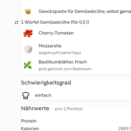
Gewürzpaste für Gemüsebrühe, selbst gem
1 Würfel Gemüsebrühe (für 0,5 l)
Cherry-Tomaten
Mozzarella
abgetropft (siehe Tipp)
Basilikumblätter, frisch
grob gehackt, zum Bestreuen
Schwierigkeitsgrad
einfach
Nährwerte
pro 1 Portion
Protein
Kalorien
2889.5