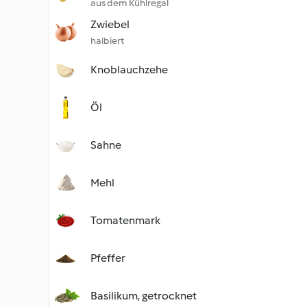
aus dem Kühlregal
Zwiebel
halbiert
Knoblauchzehe
Öl
Sahne
Mehl
Tomatenmark
Pfeffer
Basilikum, getrocknet