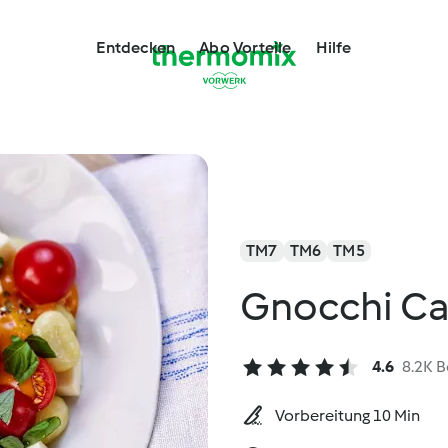
Entdecken
Abo Vorteile
Hilfe
TM7
TM6
TM5
Gnocchi Ca
4.6
8.2K 
Vorbereitung 10 Min