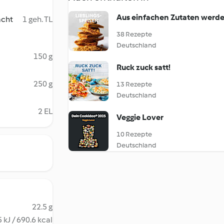
Aus einfachen Zutaten werde
acht
1 geh. TL
38 Rezepte
Deutschland
150 g
Ruck zuck satt!
250 g
13 Rezepte
Deutschland
2 EL
Veggie Lover
10 Rezepte
Deutschland
22.5 g
 kJ / 690.6 kcal