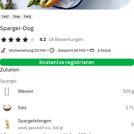
TM7
TM6
TM5
Spargel-Dog
4.2
18 Bewertungen
Vorbereitung 20 Min
Gesamt 40 Min
6 Stück
Kostenlos registrieren
Zutaten
Spargel
Wasser
500 g
Salz
1 TL
Spargelstangen
6
weiß, geschält (ca. 200 g)