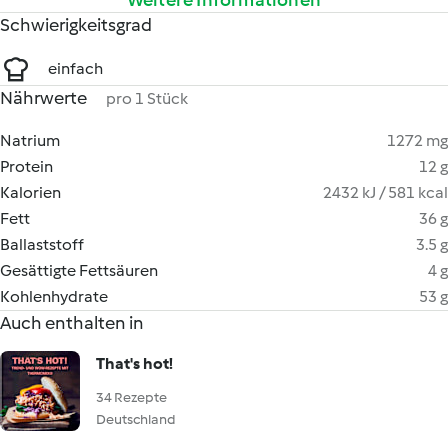
Weitere Informationen
Schwierigkeitsgrad
einfach
Nährwerte
pro 1 Stück
Natrium
1272 mg
Protein
12 g
Kalorien
2432 kJ / 581 kcal
Fett
36 g
Ballaststoff
3.5 g
Gesättigte Fettsäuren
4 g
Kohlenhydrate
53 g
Auch enthalten in
That's hot!
34 Rezepte
Deutschland