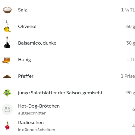
Salz
1 ¼ TL
Olivenöl
60 g
Balsamico, dunkel
30 g
Honig
1 TL
Pfeffer
1 Prise
junge Salatblätter der Saison, gemischt
90 g
Hot-Dog-Brötchen
6
aufgeschnitten
Radieschen
4
in dünnen Scheiben