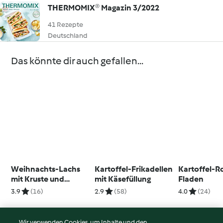
THERMOMIX® Magazin 3/2022
41 Rezepte
Deutschland
Das könnte dir auch gefallen...
Weihnachts-Lachs
Kartoffel-Frikadellen
Kartoffel-R
mit Kruste und
mit Käsefüllung
Fladen
Joghurt-Granatapfel-
3.9
(16)
2.9
(58)
4.0
(24)
Dressing
Wir verwenden Cookies, um Inhalte und den