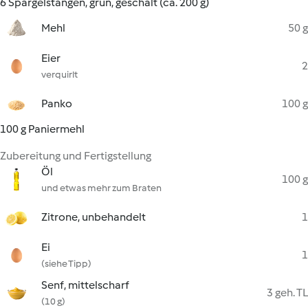
6 Spargelstangen, grün, geschält (ca. 200 g)
Mehl
50 g
Eier
2
verquirlt
Panko
100 g
100 g Paniermehl
Zubereitung und Fertigstellung
Öl
100 g
und etwas mehr zum Braten
Zitrone, unbehandelt
1
Ei
1
(siehe Tipp)
Senf, mittelscharf
3 geh. TL
(10 g)