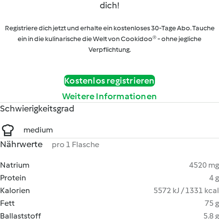
dich!
Registriere dich jetzt und erhalte ein kostenloses 30-Tage Abo. Tauche
ein in die kulinarische die Welt von Cookidoo® - ohne jegliche
Verpflichtung.
Kostenlos registrieren
Weitere Informationen
Schwierigkeitsgrad
medium
Nährwerte
pro 1 Flasche
Natrium
4520 mg
Protein
4 g
Kalorien
5572 kJ / 1331 kcal
Fett
75 g
Ballaststoff
5.8 g