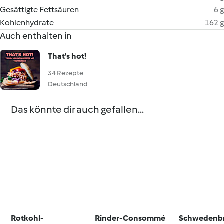
Gesättigte Fettsäuren
6 g
Kohlenhydrate
162 g
Auch enthalten in
That's hot!
34 Rezepte
Deutschland
Das könnte dir auch gefallen...
Rotkohl-
Rinder-Consommé
Schwedenb