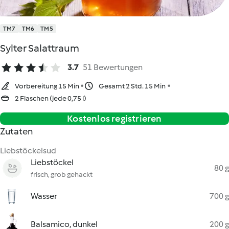
TM7
TM6
TM5
Sylter Salattraum
3.7
51 Bewertungen
Vorbereitung 15 Min
Gesamt 2 Std. 15 Min
2 Flaschen (jede 0,75 l)
Kostenlos registrieren
Zutaten
Liebstöckelsud
Liebstöckel
80 g
frisch, grob gehackt
Wasser
700 g
Balsamico, dunkel
200 g