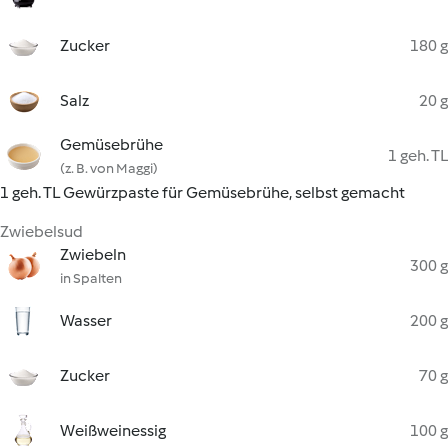
Zucker
180 g
Salz
20 g
Gemüsebrühe
1 geh. TL
(z. B. von Maggi)
1 geh. TL Gewürzpaste für Gemüsebrühe, selbst gemacht
Zwiebelsud
Zwiebeln
300 g
in Spalten
Wasser
200 g
Zucker
70 g
Weißweinessig
100 g