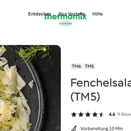
Entdecken
Abo Vorteile
Hilfe
TM6
TM5
Fenchelsal
(TM5)
4.6
9 Bew
Vorbereitung 10 Min