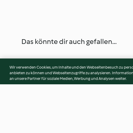
Das könnte dir auch gefallen...
Wir verwenden Cookies, um Inhalte und den Webseitenbesuch zu person
anbieten zu können und Webseitenzugriffe zu analysieren. Informati
an unsere Partner für soziale Medien, Werbung und Analysen weiter.
Melonen-Linsensalat im Glas
Randensalat mit Me