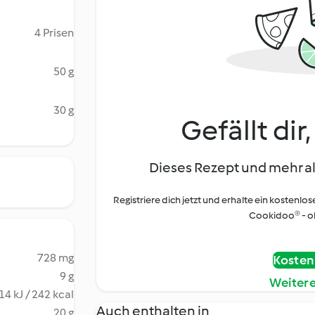
4 Prisen
50 g
30 g
Gefällt dir
Dieses Rezept und mehr al
Registriere dich jetzt und erhalte ein kostenlos
Cookidoo® - oh
728 mg
Kostenl
9 g
Weiter
14 kJ / 242 kcal
Auch enthalten in
20 g