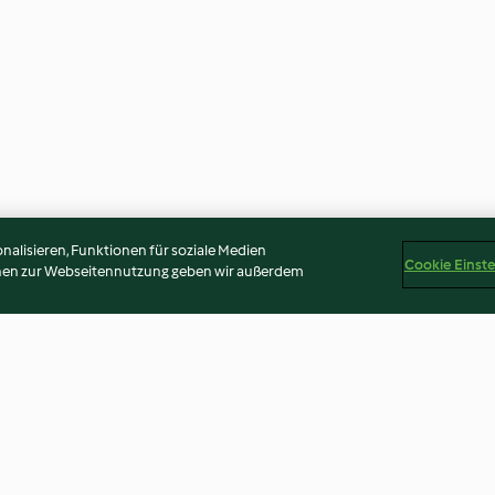
alisieren, Funktionen für soziale Medien
Cookie Einst
onen zur Webseitennutzung geben wir außerdem
erettich
Fenchelsalat mit Parmesan
Randensalat mit