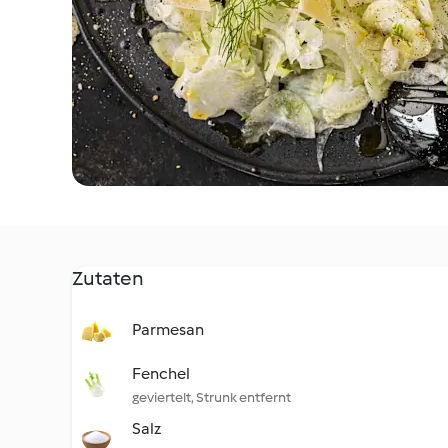
Zutaten
Parmesan
Fenchel
geviertelt, Strunk entfernt
Salz