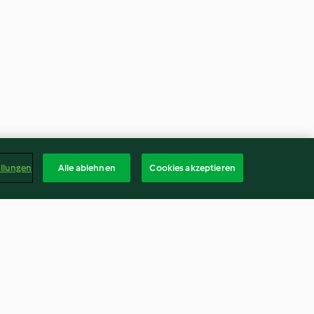
ellungen
Alle ablehnen
Cookies akzeptieren
 Meerettich
Gemüsesalat mit Limetten-