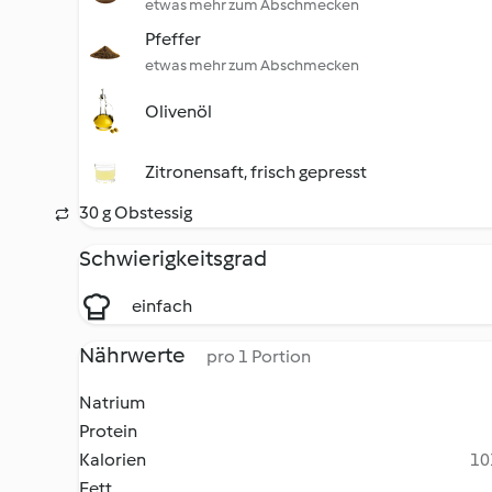
etwas mehr zum Abschmecken
Pfeffer
etwas mehr zum Abschmecken
Olivenöl
Zitronensaft, frisch gepresst
30 g Obstessig
Schwierigkeitsgrad
einfach
Nährwerte
pro 1 Portion
Natrium
Protein
Kalorien
10
Fett