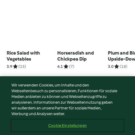
Rice Salad with
Horseradish and
Plum and Bl
Vegetables
Chickpea Dip
Upside-Dow
3.9
(23)
4.1
(7)
3.0
(18)
Wir verwenden Cookies, um Inhalte und den
Webseitenbesuch zu personalisieren, Funktionen für soziale
© Copyright 2026
Medien anbieten zu können und Webseitenzugriffe zu
analysieren. Informationen zur Webseitennutzung geben
Nutzungsbedingungen
wir außerdem an unsere Partner für soziale Medien,
Werbung und Analysen weiter.
Datenschutzrichtlinien
Disclaimer
Cookie Einstellungen
Impressum