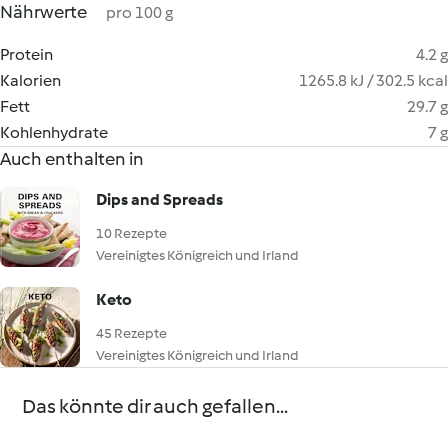
Nährwerte
pro 100 g
Protein
4.2 g
Kalorien
1265.8 kJ / 302.5 kcal
Fett
29.7 g
Kohlenhydrate
7 g
Auch enthalten in
Dips and Spreads
10 Rezepte
Vereinigtes Königreich und Irland
Keto
45 Rezepte
Vereinigtes Königreich und Irland
Das könnte dir auch gefallen...