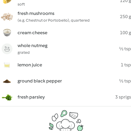
120 g
soft
fresh mushrooms
250 g
(e.g. Chestnut or Portobello), quartered
cream cheese
100 g
whole nutmeg
½ tsp
grated
lemon juice
1 tsp
ground black pepper
½ tsp
fresh parsley
3 sprigs