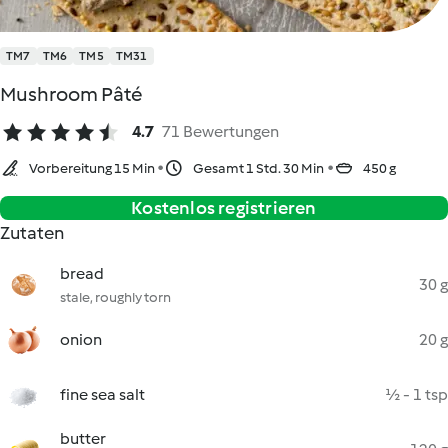
TM7
TM6
TM5
TM31
Mushroom Pâté
4.7
71 Bewertungen
Vorbereitung 15 Min
Gesamt 1 Std. 30 Min
450 g
Kostenlos registrieren
Zutaten
bread
30 g
stale, roughly torn
onion
20 g
fine sea salt
½ - 1 tsp
butter