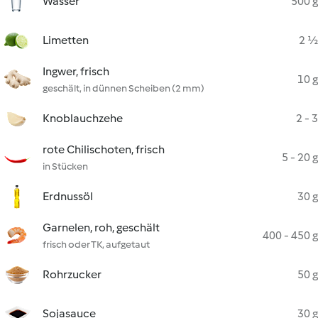
Wasser
500 g
Limetten
2 ½
Ingwer, frisch
10 g
geschält, in dünnen Scheiben (2 mm)
Knoblauchzehe
2 - 3
rote Chilischoten, frisch
5 - 20 g
in Stücken
Erdnussöl
30 g
Garnelen, roh, geschält
400 - 450 g
frisch oder TK, aufgetaut
Rohrzucker
50 g
Sojasauce
30 g