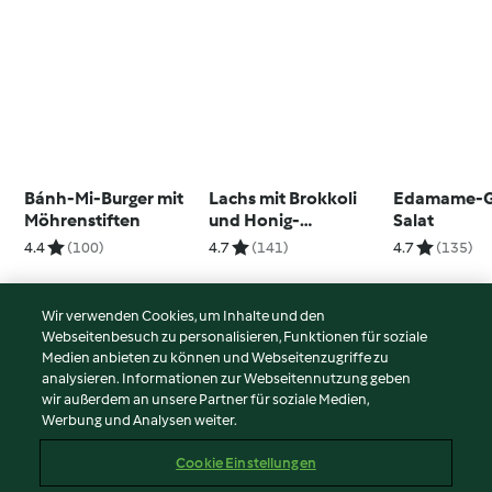
Bánh-Mi-Burger mit
Lachs mit Brokkoli
Edamame-G
Möhrenstiften
und Honig-
Salat
Knoblauch-Sauce
4.4
(100)
4.7
(141)
4.7
(135)
Wir verwenden Cookies, um Inhalte und den
Webseitenbesuch zu personalisieren, Funktionen für soziale
© Copyright 2026
Medien anbieten zu können und Webseitenzugriffe zu
analysieren. Informationen zur Webseitennutzung geben
Nutzungsbedingungen
wir außerdem an unsere Partner für soziale Medien,
Werbung und Analysen weiter.
Datenschutzrichtlinien
Disclaimer
Cookie Einstellungen
Impressum