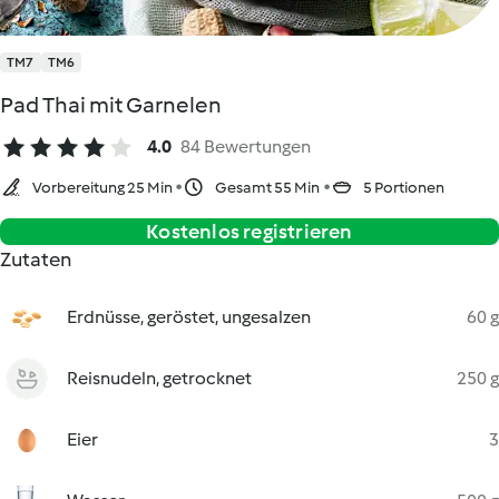
TM7
TM6
Pad Thai mit Garnelen
4.0
84 Bewertungen
Vorbereitung 25 Min
Gesamt 55 Min
5 Portionen
Kostenlos registrieren
Zutaten
Erdnüsse, geröstet, ungesalzen
60 g
Reisnudeln, getrocknet
250 g
Eier
3