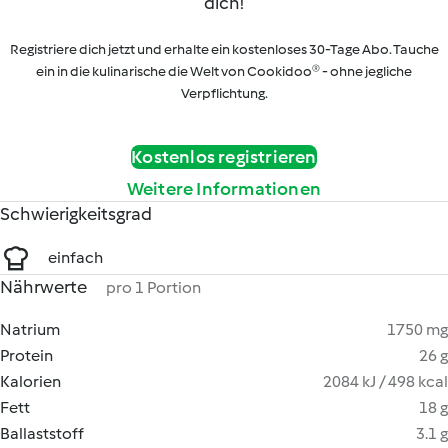
dich!
Registriere dich jetzt und erhalte ein kostenloses 30-Tage Abo. Tauche
ein in die kulinarische die Welt von Cookidoo® - ohne jegliche
Verpflichtung.
Kostenlos registrieren
Weitere Informationen
Schwierigkeitsgrad
einfach
Nährwerte
pro 1 Portion
Natrium
1750 mg
Protein
26 g
Kalorien
2084 kJ / 498 kcal
Fett
18 g
Ballaststoff
3.1 g