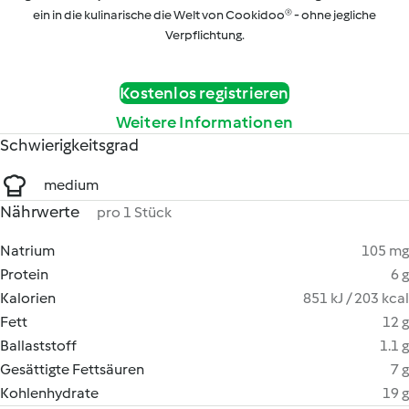
ein in die kulinarische die Welt von Cookidoo® - ohne jegliche
Verpflichtung.
Kostenlos registrieren
Weitere Informationen
Schwierigkeitsgrad
medium
Nährwerte
pro 1 Stück
Natrium
105 mg
Protein
6 g
Kalorien
851 kJ / 203 kcal
Fett
12 g
Ballaststoff
1.1 g
Gesättigte Fettsäuren
7 g
Kohlenhydrate
19 g