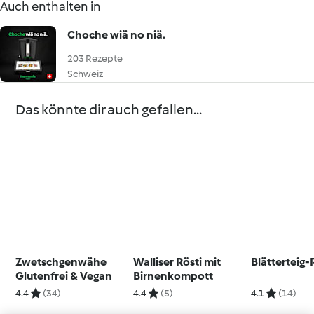
Auch enthalten in
Choche wiä no niä.
203 Rezepte
Schweiz
Das könnte dir auch gefallen...
Zwetschgenwähe
Walliser Rösti mit
Blätterteig-
Glutenfrei & Vegan
Birnenkompott
4.4
(34)
4.4
(5)
4.1
(14)