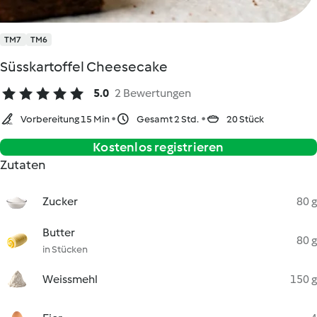
TM7
TM6
Süsskartoffel Cheesecake
5.0
2 Bewertungen
Vorbereitung 15 Min
Gesamt 2 Std.
20 Stück
Kostenlos registrieren
Zutaten
Zucker
80 g
Butter
80 g
in Stücken
Weissmehl
150 g