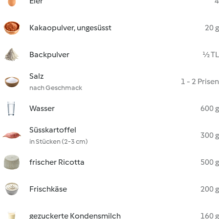
Eier
4
Kakaopulver, ungesüsst
20 g
Backpulver
½ TL
Salz
1 - 2 Prisen
nach Geschmack
Wasser
600 g
Süsskartoffel
300 g
in Stücken (2-3 cm)
frischer Ricotta
500 g
Frischkäse
200 g
gezuckerte Kondensmilch
160 g