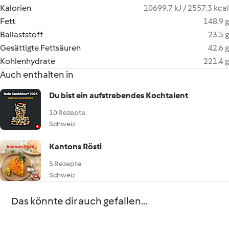
Kalorien
10699.7 kJ / 2557.3 kcal
Fett
148.9 g
Ballaststoff
23.5 g
Gesättigte Fettsäuren
42.6 g
Kohlenhydrate
221.4 g
Auch enthalten in
Du bist ein aufstrebendes Kochtalent
10 Rezepte
Schweiz
Kantons Rösti
5 Rezepte
Schweiz
Das könnte dir auch gefallen...