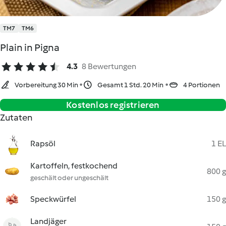
TM7
TM6
Plain in Pigna
4.3
8 Bewertungen
Vorbereitung 30 Min
Gesamt 1 Std. 20 Min
4 Portionen
Kostenlos registrieren
Zutaten
Rapsöl
1 EL
Kartoffeln, festkochend
800 g
geschält oder ungeschält
Speckwürfel
150 g
Landjäger