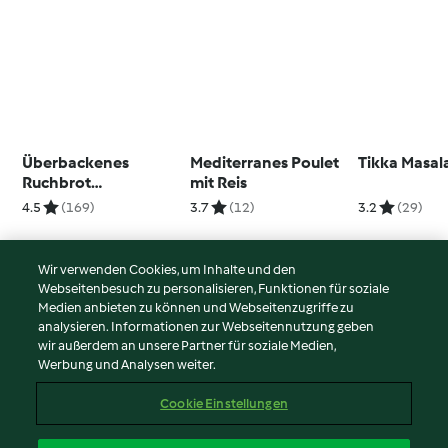
Überbackenes
Mediterranes Poulet
Tikka Masal
Ruchbrot
mit Reis
mediterrane Art
4.5
(169)
3.7
(12)
3.2
(29)
Wir verwenden Cookies, um Inhalte und den
Webseitenbesuch zu personalisieren, Funktionen für soziale
© Copyright 2026
Medien anbieten zu können und Webseitenzugriffe zu
analysieren. Informationen zur Webseitennutzung geben
Nutzungsbedingungen
wir außerdem an unsere Partner für soziale Medien,
Werbung und Analysen weiter.
Datenschutzrichtlinien
Disclaimer
Cookie Einstellungen
Impressum