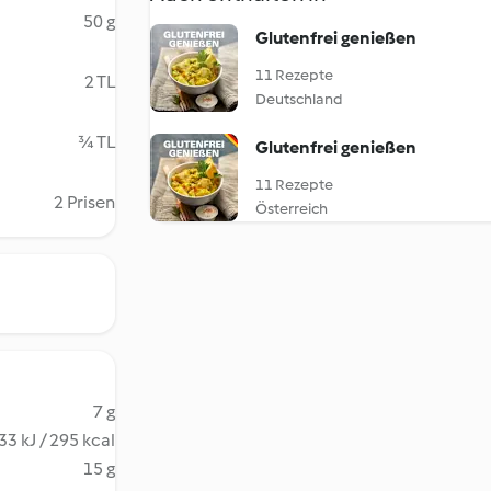
50 g
Glutenfrei genießen
11 Rezepte
2 TL
Deutschland
¾ TL
Glutenfrei genießen
11 Rezepte
2 Prisen
Österreich
7 g
33 kJ / 295 kcal
15 g