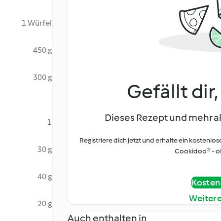
1 Würfel
450 g
300 g
Gefällt dir
Dieses Rezept und mehr al
1
Registriere dich jetzt und erhalte ein kostenlos
30 g
Cookidoo® - oh
40 g
Kostenl
Weiter
20 g
Auch enthalten in