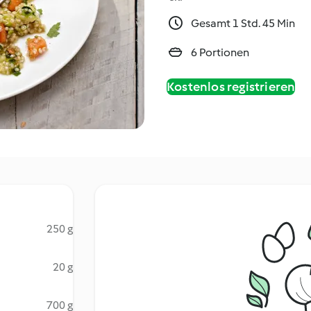
Gesamt 1 Std. 45 Min
6 Portionen
Kostenlos registrieren
250 g
20 g
700 g