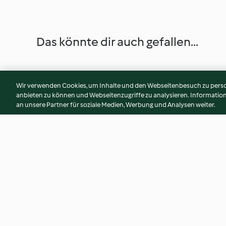
Das könnte dir auch gefallen...
Wir verwenden Cookies, um Inhalte und den Webseitenbesuch zu person
anbieten zu können und Webseitenzugriffe zu analysieren. Informati
an unsere Partner für soziale Medien, Werbung und Analysen weiter.
Quinoa-Gemüse-Salat
Gemüsereis mit Ko
und Cashewkerne
4.1
(255)
3.6
(321)