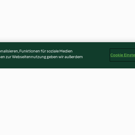
alisieren, Funktionen für soziale Medien
Cookie Einst
onen zur Webseitennutzung geben wir außerdem
kosmilch
Quinoa-Risotto Provençale
Minestrone mit 
n
3.7
(305)
4.4
(487)