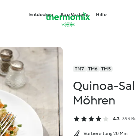
Entdecken
Abo Vorteile
Hilfe
TM7
TM6
TM5
Quinoa-Sala
Möhren
4.2
393 B
Vorbereitung 20 Min