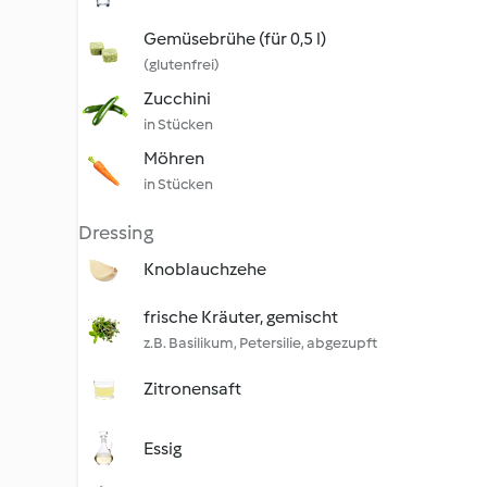
Gemüsebrühe (für 0,5 l)
(glutenfrei)
Zucchini
in Stücken
Möhren
in Stücken
Dressing
Knoblauchzehe
frische Kräuter, gemischt
z.B. Basilikum, Petersilie, abgezupft
Zitronensaft
Essig