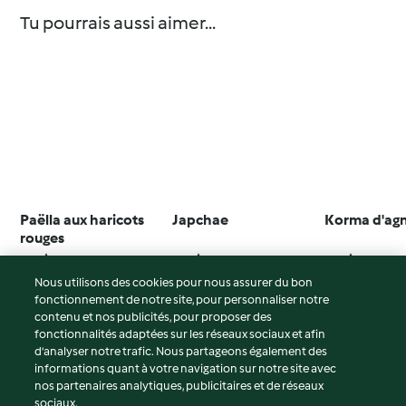
Tu pourrais aussi aimer...
Paëlla aux haricots
Japchae
Korma d'ag
rouges
3.6
(25)
4.3
(55)
3.9
(29)
Nous utilisons des cookies pour nous assurer du bon
fonctionnement de notre site, pour personnaliser notre
contenu et nos publicités, pour proposer des
fonctionnalités adaptées sur les réseaux sociaux et afin
© Copyright 2026
d’analyser notre trafic. Nous partageons également des
informations quant à votre navigation sur notre site avec
Conditions d'utilisation
nos partenaires analytiques, publicitaires et de réseaux
sociaux.