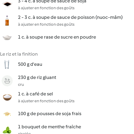
3 - 4 c. à soupe de sauce de soja
à ajuster en fonction des goûts
2 - 3 c. à soupe de sauce de poisson (nuoc-mâm)
à ajuster en fonction des goûts
1 c. à soupe rase de sucre en poudre
Le riz et la finition
500 g d'eau
230 g de riz gluant
cru
1 c. à café de sel
à ajuster en fonction des goûts
100 g de pousses de soja frais
1 bouquet de menthe fraîche
ciselée