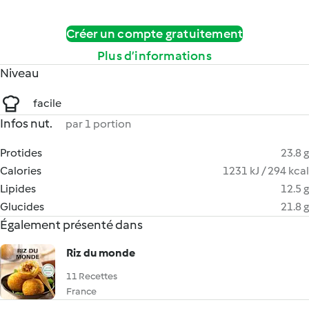
Créer un compte gratuitement
Plus d’informations
Niveau
facile
Infos nut.
par 1 portion
Protides
23.8 g
Calories
1231 kJ / 294 kcal
Lipides
12.5 g
Glucides
21.8 g
Également présenté dans
Riz du monde
11 Recettes
France