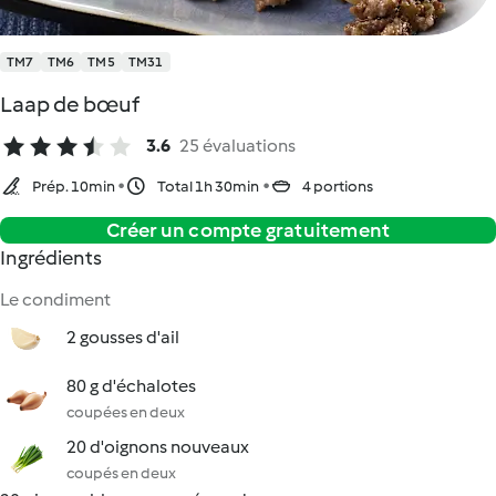
TM7
TM6
TM5
TM31
Laap de bœuf
3.6
25 évaluations
Prép. 10min
Total 1h 30min
4 portions
Créer un compte gratuitement
Ingrédients
Le condiment
2 gousses d'ail
80 g d'échalotes
coupées en deux
20 d'oignons nouveaux
coupés en deux