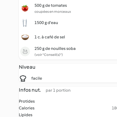
500 g de tomates
coupées en morceaux
1500 g d'eau
1 c. à café de sel
250 g de nouilles soba
(voir "Conseil(s)")
Niveau
facile
Infos nut.
par 1 portion
Protides
Calories
18
Lipides