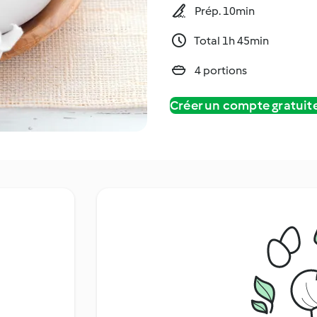
Prép. 10min
Total 1h 45min
4 portions
Créer un compte gratui