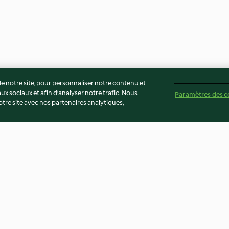
 notre site, pour personnaliser notre contenu et
ux sociaux et afin d’analyser notre trafic. Nous
Paramètres des c
re site avec nos partenaires analytiques,
ta et
Paëlla aux haricots rouges
Marmite d'épeau
s
légumes et sauci
3.6
(25)
3.1
(16)