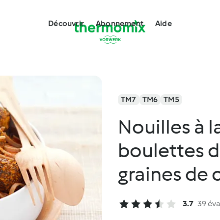
Découvrir
Abonnement
Aide
TM7
TM6
TM5
Nouilles à 
boulettes d
graines de 
3.7
39 éva