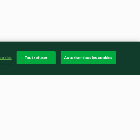
ookies
Tout refuser
Autoriser tous les cookies
tre aux
Salade au quinoa, raisin et
sse de soja
fromage
4.5
(18)