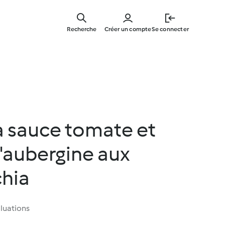
Skip
to
Recherche
Créer un compte
Se connecter
main
content
la sauce tomate et
'aubergine aux
chia
luations