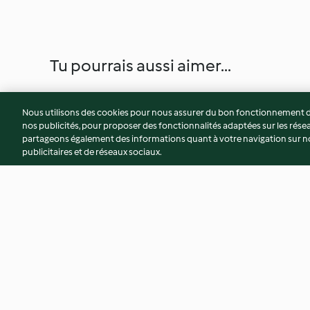
Tu pourrais aussi aimer...
Nous utilisons des cookies pour nous assurer du bon fonctionnement de
nos publicités, pour proposer des fonctionnalités adaptées sur les résea
partageons également des informations quant à votre navigation sur not
publicitaires et de réseaux sociaux.
Tomates farcies aux herbes,
Tarte au potiron, fe
polenta aux olives
oignons caramélisé
3.6
(12)
4.6
(52)