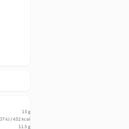
13 g
07 kJ / 432 kcal
11.5 g