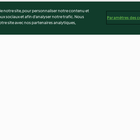
 notre site, pour personnaliser notre contenu et
ux sociaux et afin d’analyser notre trafic. Nous
Paramètres des c
re site avec nos partenaires analytiques,
Pétillant concombre-
Soupe miso
gingembre
3.0
(26)
3.5
(22)