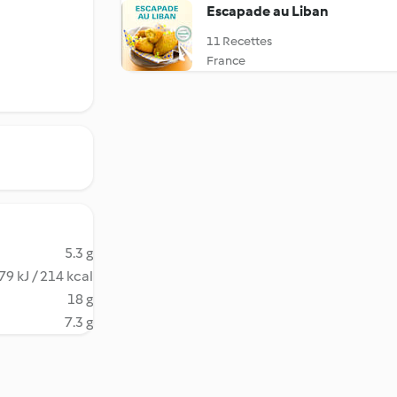
Escapade au Liban
11 Recettes
France
5.3 g
79 kJ / 214 kcal
18 g
7.3 g