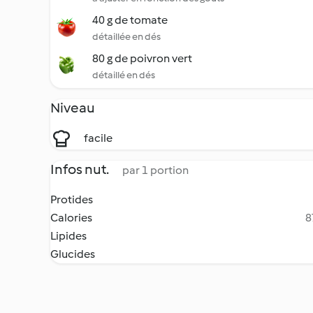
40 g de tomate
détaillée en dés
80 g de poivron vert
détaillé en dés
Niveau
facile
Infos nut.
par 1 portion
Protides
Calories
8
Lipides
Glucides