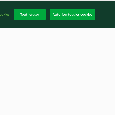
ookies
Tout refuser
Autoriser tous les cookies
Mayonnaise vegan
3.4
(22)