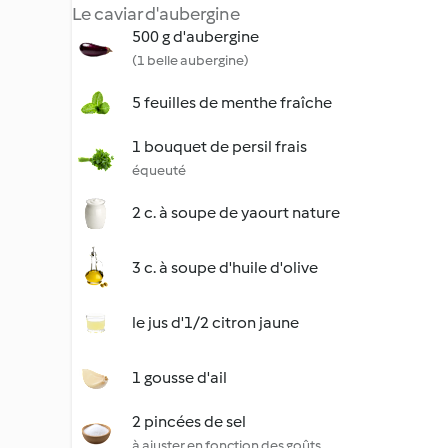
Le caviar d'aubergine
500 g d'aubergine
(1 belle aubergine)
5 feuilles de menthe fraîche
1 bouquet de persil frais
équeuté
2 c. à soupe de yaourt nature
3 c. à soupe d'huile d'olive
le jus d'1/2 citron jaune
1 gousse d'ail
2 pincées de sel
à ajuster en fonction des goûts