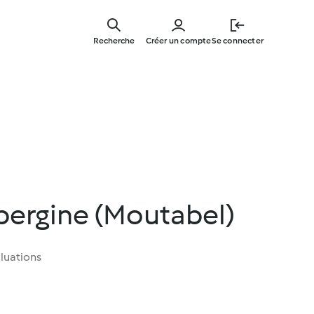
Skip
to
Recherche
Créer un compte
Se connecter
main
content
bergine (Moutabel)
luations