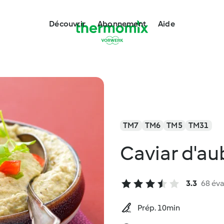
Découvrir
Abonnement
Aide
TM7
TM6
TM5
TM31
Caviar d'au
3.3
68 éva
Prép. 10min