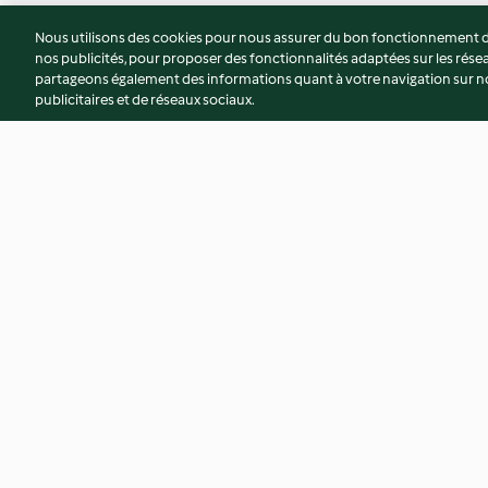
Nous utilisons des cookies pour nous assurer du bon fonctionnement de
nos publicités, pour proposer des fonctionnalités adaptées sur les résea
partageons également des informations quant à votre navigation sur not
publicitaires et de réseaux sociaux.
Tahiné maison
Falafels
4.0
(23)
3.5
(202)
© Copyright 2026