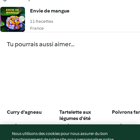
Envie de mangue
11 Recettes
France
Tu pourrais aussi aimer...
Curry d'agneau
Tartelette aux
Poivrons far
légumes d'été
4.5
(77)
4.6
(136)
3.8
(105)
Nous utilisons des cookies pour nous assurer du bon
fonctionnement de notre site, pour personnaliser notre