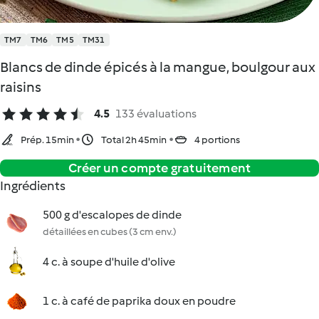
TM7
TM6
TM5
TM31
Blancs de dinde épicés à la mangue, boulgour aux
raisins
4.5
133 évaluations
Prép. 15min
Total 2h 45min
4 portions
Créer un compte gratuitement
Ingrédients
500 g d'escalopes de dinde
détaillées en cubes (3 cm env.)
4 c. à soupe d'huile d'olive
1 c. à café de paprika doux en poudre