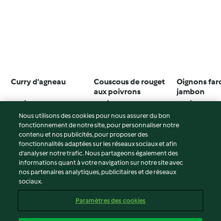
Curry d'agneau
Couscous de rouget
Oignons farc
aux poivrons
jambon
4.5
(77)
3.4
(26)
3.9
(13)
Nous utilisons des cookies pour nous assurer du bon
fonctionnement de notre site, pour personnaliser notre
contenu et nos publicités, pour proposer des
fonctionnalités adaptées sur les réseaux sociaux et afin
© Copyright 2026
d’analyser notre trafic. Nous partageons également des
informations quant à votre navigation sur notre site avec
Conditions d'utilisation
nos partenaires analytiques, publicitaires et de réseaux
sociaux.
Politique de confidentialité
Non-responsabilité
Paramètres des cookies
Mentions légales