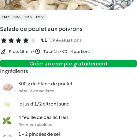
TM7
TM6
TM5
TM31
Salade de poulet aux poivrons
4.1
19 évaluations
Prép. 15min
Total 1h
4 portions
Créer un compte gratuitement
Ingrédients
300 g de blanc de poulet
détaillé en lanières
le jus d'1/2 citron jaune
4 feuille de basilic frais
finement ciselées
1 - 2 pincées de sel