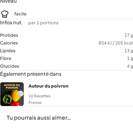
Niveau
facile
Infos nut.
par 1 portions
Protides
17 g
Calories
854 kJ / 205 kcal
Lipides
13 g
Fibre
1 g
Glucides
4 g
Également présenté dans
Autour du poivron
10 Recettes
France
Tu pourrais aussi aimer...