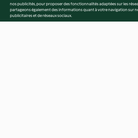
nos publicités, pour proposer des fonctionnalités adaptées sur les résea
partageons également des informations quant à votre navigation sur not
publicitaires et de réseaux sociaux.
Dhal de lentilles corail
Risotto crevette-é
4.0
(397)
3.9
(418)
© Copyright 2026
Conditions d'utilisation
Politique de confidentiali