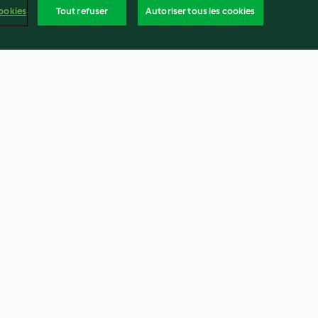
ookies
Tout refuser
Autoriser tous les cookies
marron et aux
Risotto au potimarron
4.3
(951)
frança
ntenu du rapport