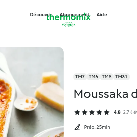
Découvrir
Abonnement
Aide
TM7
TM6
TM5
TM31
Moussaka de
4.8
2.7K é
Prép. 25min