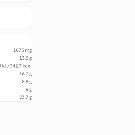
1075 mg
15.8 g
 kJ / 342.7 kcal
16.7 g
8.8 g
8 g
23.7 g