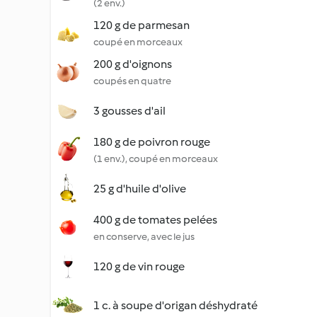
(2 env.)
120 g de parmesan
coupé en morceaux
200 g d'oignons
coupés en quatre
3 gousses d'ail
180 g de poivron rouge
(1 env.), coupé en morceaux
25 g d'huile d'olive
400 g de tomates pelées
en conserve, avec le jus
120 g de vin rouge
1 c. à soupe d'origan déshydraté