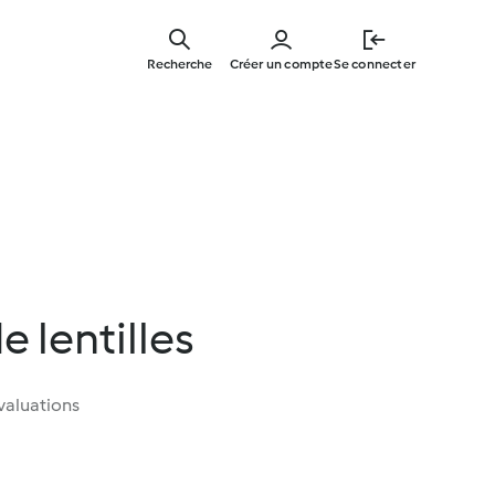
Skip
to
Recherche
Créer un compte
Se connecter
main
content
 lentilles
valuations