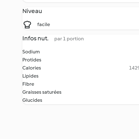
Niveau
facile
Infos nut.
par 1 portion
Sodium
Protides
Calories
1429
Lipides
Fibre
Graisses saturées
Glucides