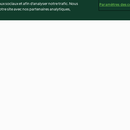
ux sociaux et afin d’analyser notre trafic. Nous
Paramètres des c
re site avec nos partenaires analytiques,
pinard
Risotto au poireau et à la
Risotto au poti
pancetta
saint-jacques
4.5
(857)
4.7
(1.2K)
té
Non-responsabilité
Mentions légales
Cookies
Co