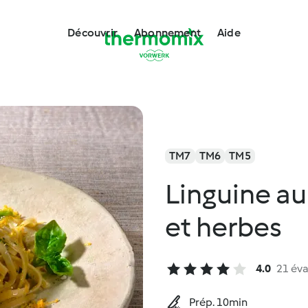
Découvrir
Abonnement
Aide
TM7
TM6
TM5
Linguine a
et herbes
4.0
21 éva
Prép. 10min