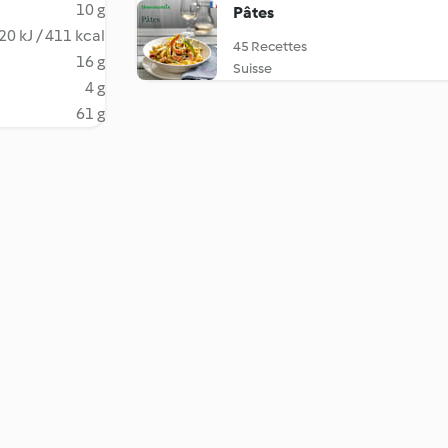
10 g
Pâtes
20 kJ / 411 kcal
45 Recettes
16 g
Suisse
4 g
61 g