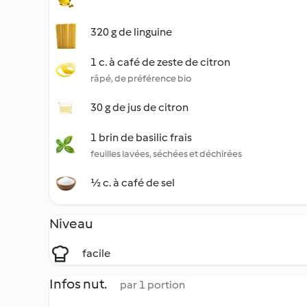
320 g de linguine
1 c. à café de zeste de citron
râpé, de préférence bio
30 g de jus de citron
1 brin de basilic frais
feuilles lavées, séchées et déchirées
½ c. à café de sel
Niveau
facile
Infos nut.
par 1 portion