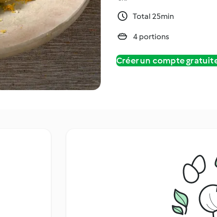
Total 25min
4 portions
Créer un compte gratui