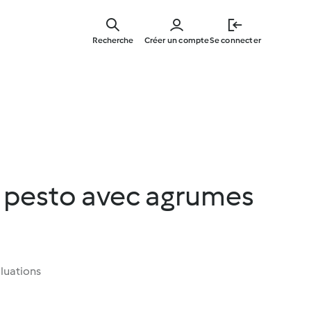
Skip
to
Recherche
Créer un compte
Se connecter
main
content
u pesto avec agrumes
luations