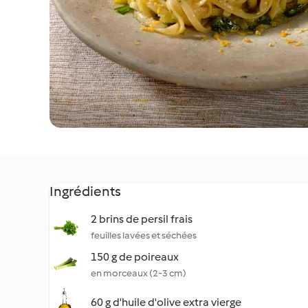
Ingrédients
2 brins de persil frais
feuilles lavées et séchées
150 g de poireaux
en morceaux (2-3 cm)
60 g d'huile d'olive extra vierge