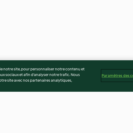
 notre site, pour personnaliser notre contenu et
ux sociaux et afin d’analyser notre trafic. Nous
Paramètres des c
re site avec nos partenaires analytiques,