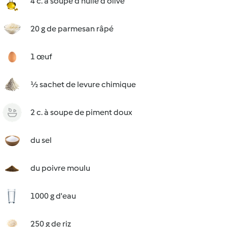
4 c. à soupe d'huile d'olive
20 g de parmesan râpé
1 œuf
½ sachet de levure chimique
2 c. à soupe de piment doux
du sel
du poivre moulu
1000 g d'eau
250 g de riz