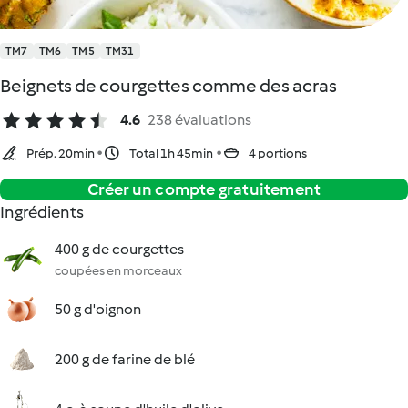
TM7
TM6
TM5
TM31
Beignets de courgettes comme des acras
4.6
238 évaluations
Prép. 20min
Total 1h 45min
4 portions
Créer un compte gratuitement
Ingrédients
400 g de courgettes
coupées en morceaux
50 g d'oignon
200 g de farine de blé